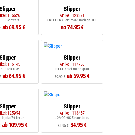
Slipper
Slipper
tikel: 116626
Artikel: 123371
EKER schwarz
SKECHERS Lattimore-Coringa TPE
ab 69.95 €
ab 74.95 €
€
Slipper
Slipper
tikel: 116145
Artikel: 117753
EKER reh lake
RIEKER blei rauch grau
ab 64.95 €
ab 69.95 €
€
69.99 €
Slipper
Slipper
tikel: 125954
Artikel: 118457
 Hajoko-70 braun
JOMOS 9025 nachtblau
ab 109.95 €
84.95 €
€
89.95 €