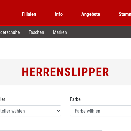
Filialen
Info
Angebote
Stamm
derschuhe
Taschen
Marken
HERRENSLIPPER
ler
Farbe