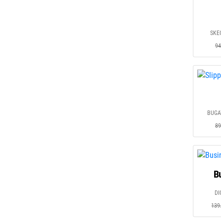
SKE
94
BUGAT
89
B
DI
139