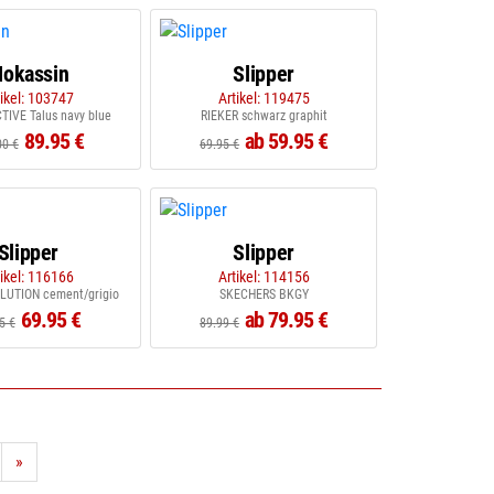
okassin
Slipper
tikel: 103747
Artikel: 119475
IVE Talus navy blue
RIEKER schwarz graphit
89.95 €
ab 59.95 €
00 €
69.95 €
Slipper
Slipper
tikel: 116166
Artikel: 114156
LUTION cement/grigio
SKECHERS BKGY
69.95 €
ab 79.95 €
5 €
89.99 €
»