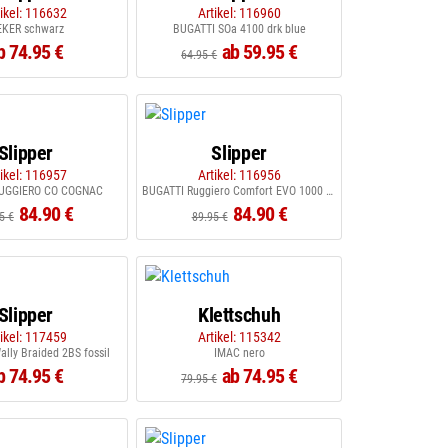
tikel: 116632
Artikel: 116960
EKER schwarz
BUGATTI SOa 4100 drk blue
b 74.95 €
ab 59.95 €
64.95 €
Slipper
Slipper
tikel: 116957
Artikel: 116956
RUGGIERO CO COGNAC
BUGATTI Ruggiero Comfort EVO 1000 black
84.90 €
84.90 €
5 €
89.95 €
Slipper
Klettschuh
tikel: 117459
Artikel: 115342
lly Braided 2BS fossil
IMAC nero
b 74.95 €
ab 74.95 €
79.95 €