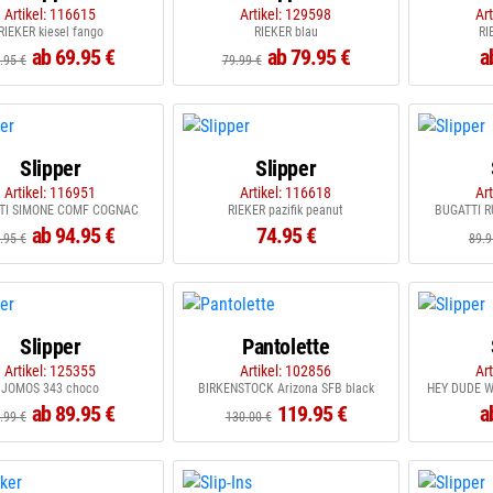
Artikel: 116615
Artikel: 129598
Ar
RIEKER kiesel fango
RIEKER blau
RI
ab 69.95 €
ab 79.95 €
a
.95 €
79.99 €
Slipper
Slipper
Artikel: 116951
Artikel: 116618
Ar
TI SIMONE COMF COGNAC
RIEKER pazifik peanut
BUGATTI 
ab 94.95 €
74.95 €
.95 €
89.9
Slipper
Pantolette
Artikel: 125355
Artikel: 102856
Ar
JOMOS 343 choco
BIRKENSTOCK Arizona SFB black
HEY DUDE Wa
ab 89.95 €
119.95 €
a
.99 €
130.00 €