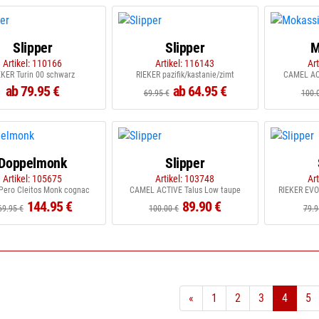
Slipper
Slipper
M
Artikel: 110166
Artikel: 116143
Ar
EKER Turin 00 schwarz
RIEKER pazifik/kastanie/zimt
CAMEL ACT
ab 79.95 €
ab 64.95 €
69.95 €
100.
Doppelmonk
Slipper
Artikel: 105675
Artikel: 103748
Ar
Pero Cleitos Monk cognac
CAMEL ACTIVE Talus Low taupe
RIEKER EVO
144.95 €
89.90 €
69.95 €
100.00 €
79.9
«
1
2
3
4
5