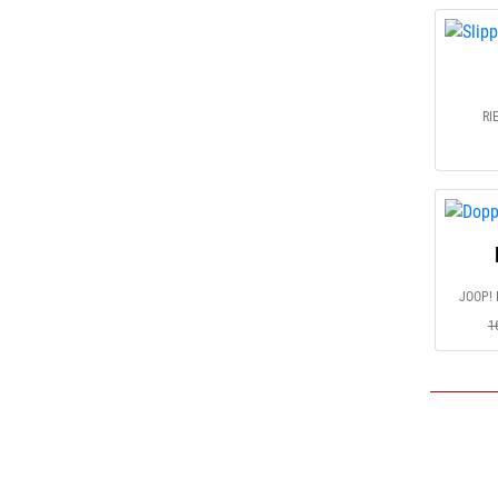
RI
JOOP! 
1