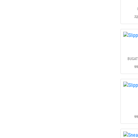
72
BUGAT
99
99