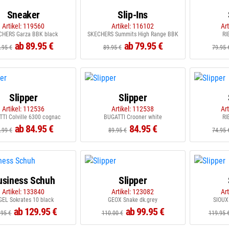
Sneaker
Slip-Ins
Artikel: 119560
Artikel: 116102
Ar
CHERS Garza BBK black
SKECHERS Summits High Range BBK
RI
ab 89.95 €
ab 79.95 €
.95 €
89.95 €
79.95 
Slipper
Slipper
Artikel: 112536
Artikel: 112538
Ar
TI Colville 6300 cognac
BUGATTI Crooner white
RI
ab 84.95 €
84.95 €
.99 €
89.95 €
74.95 
usiness Schuh
Slipper
Artikel: 133840
Artikel: 123082
Ar
GEL Sokrates 10 black
GEOX Snake dk.grey
SIOUX
ab 129.95 €
ab 99.95 €
.95 €
110.00 €
119.95 