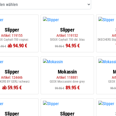
Slipper
Slipper
Artikel: 119155
Artikel: 119152
Ar
UX Cayhall-700 cognac
SIOUX Cayhall 700 dkl. blau
SKECHERS Slip
ab 94.90 €
94.95 €
.95 €
99.95 €
Slipper
Mokassin
M
Artikel: 124446
Artikel: 118881
Ar
KERS BY GERLI schwarz
GEOX Moccassini dove grey
GEOX 
ab 59.95 €
89.95 €
99.95 €
99.9
Slipper
Slipper