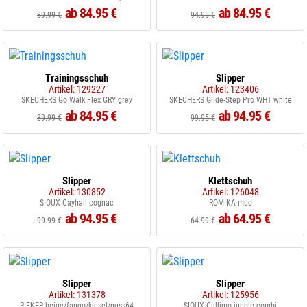
ab 84.95 €
ab 84.95 €
89.99 €
94.95 €
Trainingsschuh
Slipper
Artikel: 129227
Artikel: 123406
SKECHERS Go Walk Flex GRY grey
SKECHERS Glide-Step Pro WHT white
ab 84.95 €
ab 94.95 €
89.99 €
99.95 €
Slipper
Klettschuh
Artikel: 130852
Artikel: 126048
SIOUX Cayhall cognac
ROMIKA mud
ab 94.95 €
ab 64.95 €
99.99 €
64.99 €
Slipper
Slipper
Artikel: 131378
Artikel: 125956
RIEKER beige/fango/kiesel/nuss64
SIOUX Callimo jungle combi