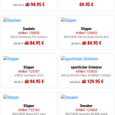
ab 94.95 €
69.95 €
109.99 €
Sandale
Slipper
Artikel: 130850
Artikel: 129693
SIOUX Romedius-703 schwarz
SKECHERS Slip-Ins:Slade-Quinto BLU
ab 84.95 €
ab 84.95 €
89.99 €
89.95 €
Slipper
sportlicher Schnürer
Artikel: 125787
Artikel: 133835
JOMOS nachtblau 8105
WALDLÄUFER H-Max SCHWARZ COGNAC
ab 94.95 €
ab 129.95 €
99.99 €
144.95 €
Slipper
Sneaker
Artikel: 132103
Artikel: 123404
SKECHERS Noxus NVY navy
SKECHERS Summits SR BBK black