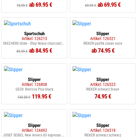
ab 69.95 €
ab 69.95 €
74.99 €
69.99 €
Sportschuh
Slipper
Artikel: 126213
Artikel: 126521
SKECHERS Glide - Step Noxus charcoal/orange CCOR
RIEKER pazifik ozean noce
ab 84.95 €
ab 74.95 €
89.99 €
Slipper
Slipper
Artikel: 126808
Artikel: 126523
GEOX Shericia Plus black
RIEKER schwarz braun
119.95 €
74.95 €
130.00 €
Slipper
Slipper
Artikel: 124492
Artikel: 126518
JOSEF SEIBEL New Anvers 83 espresso 360
RIEKER schwarz schwarz