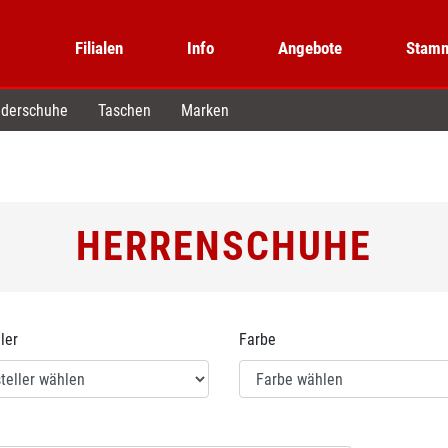
Filialen
Info
Angebote
Stamm
derschuhe
Taschen
Marken
HERRENSCHUHE
ler
Farbe