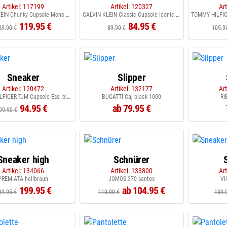
Artikel: 117199
Artikel: 120327
Ar
CALVIN KLEIN Chunky Cupsole Mono white black
CALVIN KLEIN Classic Cupsole Iconic black bright white
119.95 €
84.95 €
29.90 €
89.90 €
109.9
Sneaker
Slipper
Artikel: 120472
Artikel: 132177
Ar
TOMMY HILFIGER TJM Cupsole Ess. black
BUGATTI Caj black 1000
RI
94.95 €
ab 79.95 €
99.90 €
Sneaker high
Schnürer
Artikel: 134066
Artikel: 133800
Ar
PREMIATA hellbraun
JOMOS 370 santos
VI
199.95 €
ab 104.95 €
39.95 €
110.00 €
109.