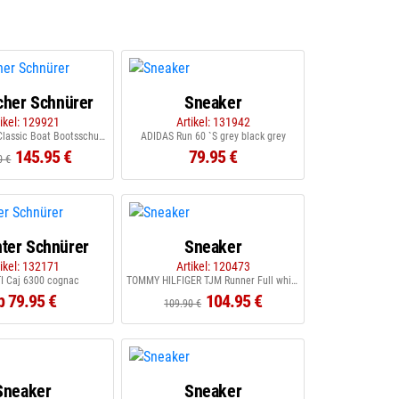
icher Schnürer
Sneaker
tikel: 129921
Artikel: 131942
TIMBERLAND Classic Boat Bootsschuh olive
ADIDAS Run 60 `S grey black grey
145.95 €
79.95 €
0 €
nter Schnürer
Sneaker
tikel: 132171
Artikel: 120473
I Caj 6300 cognac
TOMMY HILFIGER TJM Runner Full white
b 79.95 €
104.95 €
109.90 €
Sneaker
Sneaker