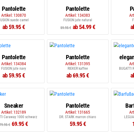
Pantolette
Pantolette
P
Artikel: 130870
Artikel: 134383
Ar
FUSION suede camel
FUSION jute natural
F
ab 59.95 €
ab 54.99 €
a
59.95 €
Pantolette
Pantolette
elega
Artikel: 134384
Artikel: 131395
Ar
FUSION jute navy
RIEKER kaffee
BUGATTI R
ab 59.95 €
ab 69.95 €
a
Sneaker
Pantolette
Bar
Artikel: 132189
Artikel: 131665
Ar
TI Caraway 1000 schwarz
DR. STARK marron chiaro
LEGUA
69.95 €
59.95 €
79.95 €