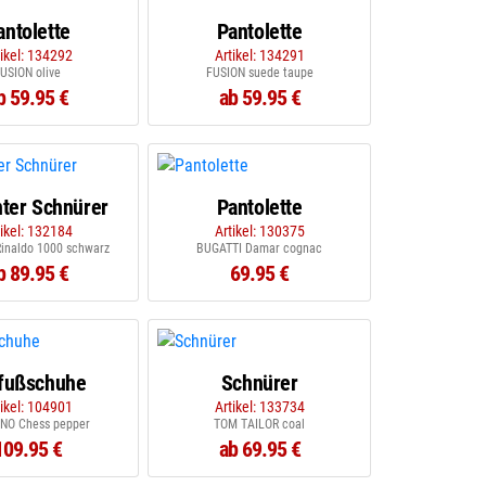
antolette
Pantolette
tikel: 134292
Artikel: 134291
USION olive
FUSION suede taupe
b 59.95 €
ab 59.95 €
nter Schnürer
Pantolette
tikel: 132184
Artikel: 130375
inaldo 1000 schwarz
BUGATTI Damar cognac
b 89.95 €
69.95 €
fußschuhe
Schnürer
tikel: 104901
Artikel: 133734
NO Chess pepper
TOM TAILOR coal
109.95 €
ab 69.95 €