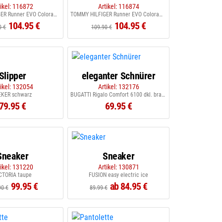
tikel: 116872
Artikel: 116874
TOMMY HILFIGER Runner EVO Colorama Mix rich oichre
TOMMY HILFIGER Runner EVO Colorama Mix desert sky
104.95 €
104.95 €
0 €
109.90 €
Slipper
eleganter Schnürer
tikel: 132054
Artikel: 132176
EKER schwarz
BUGATTI Rigalo Comfort 6100 dkl. braun
79.95 €
69.95 €
Sneaker
Sneaker
tikel: 131220
Artikel: 130871
CTORIA taupe
FUSION easy electric ice
99.95 €
ab 84.95 €
90 €
89.99 €