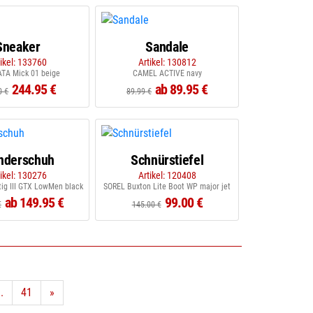
Sneaker
Sandale
tikel: 133760
Artikel: 130812
TA Mick 01 beige
CAMEL ACTIVE navy
244.95 €
ab 89.95 €
0 €
89.99 €
nderschuh
Schnürstiefel
tikel: 130276
Artikel: 120408
g III GTX LowMen black
SOREL Buxton Lite Boot WP major jet
ab 149.95 €
99.00 €
€
145.00 €
..
41
»