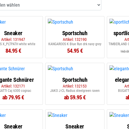
Sneaker
Sportschuh
sportl
Artikel: 131947
Artikel: 132190
Ar
S X_PLTPATH white white
KANGAROOS K Blue Run drk navy grey
84.95 €
54.95 €
160.0
gante Schnürer
Sportschuh
elega
Artikel: 132171
Artikel: 132153
Ar
ATTI Caj 6300 cognac
JAKO J-CL Radius steelgreen raven
BUGATT
ab 79.95 €
ab 59.95 €
a
Sneaker
Sneaker