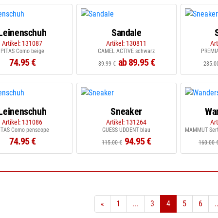
Leinenschuh
Sandale
Artikel: 131087
Artikel: 130811
Ar
PITAS Como beige
CAMEL ACTIVE schwarz
PREMIA
74.95 €
ab 89.95 €
89.99 €
285.0
Leinenschuh
Sneaker
Wa
Artikel: 131086
Artikel: 131264
Ar
ITAS Como penscope
GUESS UDDENT blau
MAMMUT Serti
74.95 €
94.95 €
115.00 €
160.00 
«
1
...
3
4
5
6
.