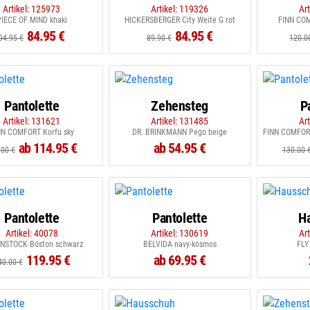
Artikel: 125973
Artikel: 119326
Ar
PIECE OF MIND khaki
HICKERSBERGER City Weite G rot
FINN COM
84.95 €
84.95 €
94.95 €
89.90 €
120.0
Pantolette
Zehensteg
P
Artikel: 131621
Artikel: 131485
Ar
NN COMFORT Korfu sky
DR. BRINKMANN Pego beige
FINN COMFORT 
ab 114.95 €
ab 54.95 €
.00 €
130.00 
Pantolette
Pantolette
H
Artikel: 40078
Artikel: 130619
Ar
ENSTOCK Boston schwarz
BELVIDA navy-kosmos
FLY
119.95 €
ab 69.95 €
40.00 €