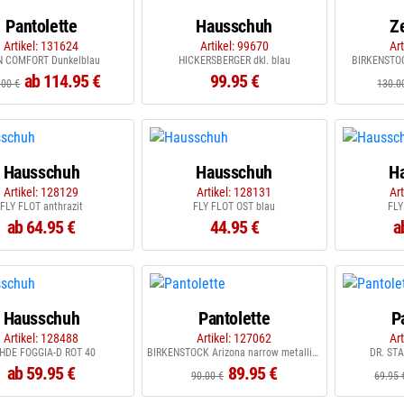
Pantolette
Hausschuh
Z
Artikel: 131624
Artikel: 99670
Ar
N COMFORT Dunkelblau
HICKERSBERGER dkl. blau
BIRKENSTOC
ab 114.95 €
99.95 €
.00 €
130.0
Hausschuh
Hausschuh
H
Artikel: 128129
Artikel: 128131
Ar
FLY FLOT anthrazit
FLY FLOT OST blau
FLY
ab 64.95 €
44.95 €
a
Hausschuh
Pantolette
P
Artikel: 128488
Artikel: 127062
Ar
HDE FOGGIA-D ROT 40
BIRKENSTOCK Arizona narrow metallic black
DR. STA
ab 59.95 €
89.95 €
90.00 €
69.95 