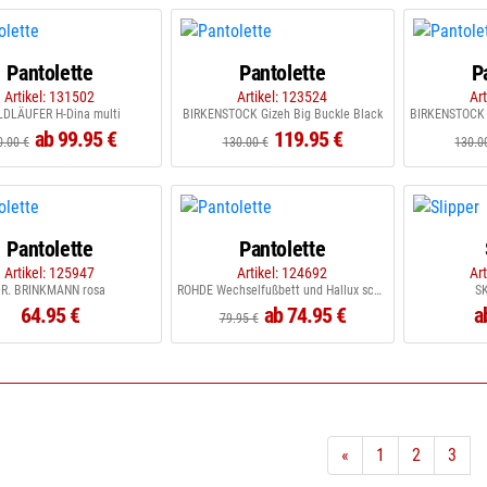
Pantolette
Pantolette
P
Artikel: 131502
Artikel: 123524
Ar
DLÄUFER H-Dina multi
BIRKENSTOCK Gizeh Big Buckle Black
ab 99.95 €
119.95 €
0.00 €
130.00 €
130.0
Pantolette
Pantolette
Artikel: 125947
Artikel: 124692
Ar
DR. BRINKMANN rosa
ROHDE Wechselfußbett und Hallux schwarz
S
64.95 €
ab 74.95 €
a
79.95 €
«
1
2
3