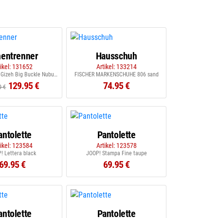
entrenner
Hausschuh
tikel: 131652
Artikel: 133214
BIRKENSTOCK Gizeh Big Buckle Nubuk sandcastle
FISCHER MARKENSCHUHE 806 sand
129.95 €
74.95 €
0 €
antolette
Pantolette
tikel: 123584
Artikel: 123578
! Lettera black
JOOP! Stampa Fine taupe
69.95 €
69.95 €
antolette
Pantolette