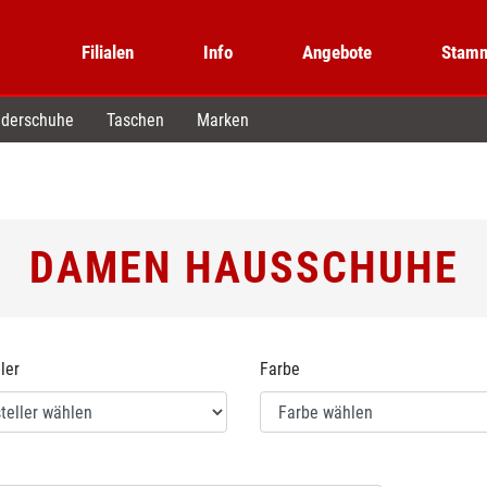
Filialen
Info
Angebote
Stamm
derschuhe
Taschen
Marken
DAMEN HAUSSCHUHE
ler
Farbe