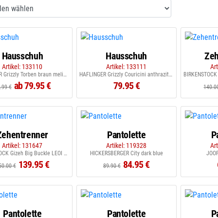
Hausschuh
Hausschuh
Zeh
Artikel: 133110
Artikel: 133111
Ar
HAFLINGER Grizzly Torben braun meliert
HAFLINGER Grizzly Couricini anthrazit mit Herzen
ab 79.95 €
79.95 €
.99 €
140.0
Zehentrenner
Pantolette
P
Artikel: 131647
Artikel: 119328
Ar
BIRKENSTOCK Gizeh Big Buckle LEOI Black HEX
HICKERSBERGER City dark blue
JOOP
139.95 €
84.95 €
50.00 €
89.90 €
Pantolette
Pantolette
P