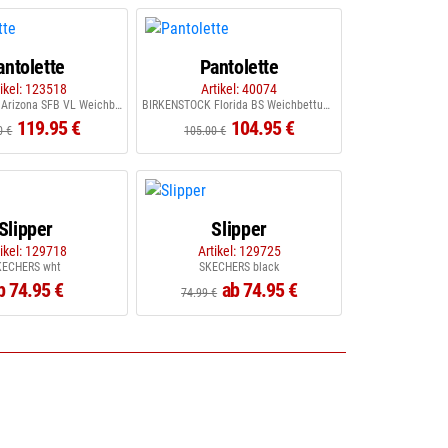
antolette
Pantolette
tikel: 123518
Artikel: 40074
BIRKENSTOCK Arizona SFB VL Weichbettu antique White
BIRKENSTOCK Florida BS Weichbettung schwarz
119.95 €
104.95 €
0 €
105.00 €
Slipper
Slipper
tikel: 129718
Artikel: 129725
KECHERS wht
SKECHERS black
b 74.95 €
ab 74.95 €
74.99 €