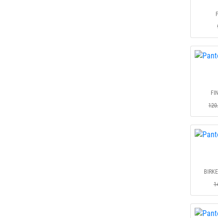
FI
120
BIRK
1