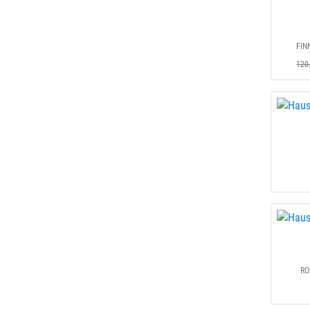
FIN
120
RO