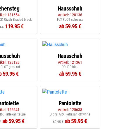
ehensteg
Hausschuh
tikel: 131654
Artikel: 128136
K Gizeh Braded black
FLY FLOT schwarz
119.95 €
ab 59.95 €
0 €
ausschuh
Hausschuh
tikel: 128128
Artikel: 121361
 FLOT grau-rot
ROHDE blau
b 59.95 €
ab 59.95 €
antolette
Pantolette
tikel: 125641
Artikel: 125638
RK Reflexan taupe
DR. STARK Reflexan offwhite
ab 59.95 €
ab 59.95 €
€
69.95 €