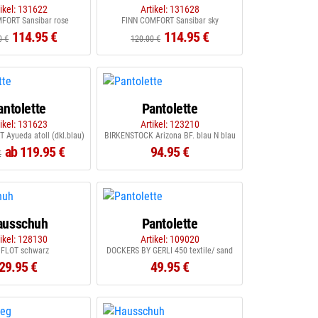
tikel: 131622
Artikel: 131628
FORT Sansibar rose
FINN COMFORT Sansibar sky
114.95 €
114.95 €
0 €
120.00 €
antolette
Pantolette
tikel: 131623
Artikel: 123210
Ayueda atoll (dkl.blau)
BIRKENSTOCK Arizona BF. blau N blau
ab 119.95 €
94.95 €
€
ausschuh
Pantolette
tikel: 128130
Artikel: 109020
 FLOT schwarz
DOCKERS BY GERLI 450 textile/ sand
29.95 €
49.95 €