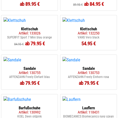
ab 89.95 €
ab 84.95 €
89.95 €
Klettschuh
Klettschuh
Artikel: 133026
Artikel: 132250
SUPERFIT Sport 7 Mini blau orange
VANS Vero black
ab 79.95 €
54.95 €
84.95 €
Sandale
Sandale
Artikel: 130755
Artikel: 130753
AFFENZAHN Freely Elefant blau
AFFENZAHN Freely Einhorn rosa
ab 79.95 €
ab 79.95 €
Barfußschuhe
Lauflern
Artikel: 130992
Artikel: 118431
KOEL Deen oldpink
BIOMECANICS Biomecanics navy ozean