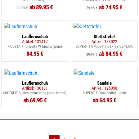
KOEL Bel beige
LURCHI Sibo 1 Barefoot rose
ab 89.95 €
ab 74.95 €
89.99 €
79.95 €
Lauflernschuh
Klettstiefel
Artikel: 131417
Artikel: 133022
RICOSTA Kito Weite W tundra (grün)
SUPERFIT GROOVY 2 GTX BEIGE/ROSA
84.95 €
ab 84.95 €
89.95 €
Lauflernschuh
Sandale
Artikel: 130101
Artikel: 125058
SUPERFIT Supies mehrfarbig (grau kombi)
SUPERFIT Flow hellblau gelb
ab 69.95 €
ab 64.95 €