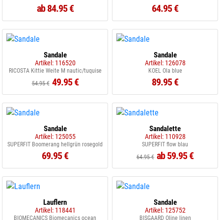
ab 84.95 €
64.95 €
Sandale
Sandale
Artikel: 116520
Artikel: 126078
RICOSTA Kittie Weite M nautic/tuquise
KOEL Ola blue
49.95 €
89.95 €
54.95 €
Sandale
Sandalette
Artikel: 125055
Artikel: 110928
SUPERFIT Boomerang hellgrün rosegold
SUPERFIT flow blau
69.95 €
ab 59.95 €
64.95 €
Lauflern
Sandale
Artikel: 118441
Artikel: 125752
BIOMECANICS Biomecanics ocean
BISGAARD Oline linen