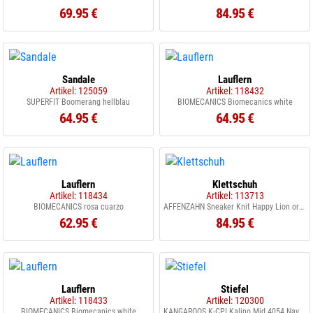
69.95 €
84.95 €
Sandale
Lauflern
Artikel: 125059
Artikel: 118432
SUPERFIT Boomerang hellblau
BIOMECANICS Biomecanics white
64.95 €
64.95 €
Lauflern
Klettschuh
Artikel: 118434
Artikel: 113713
BIOMECANICS rosa cuarzo
AFFENZAHN Sneaker Knit Happy Lion orange gelb
62.95 €
84.95 €
Lauflern
Stiefel
Artikel: 118433
Artikel: 120300
BIOMECANICS Biomecanics white
KANGAROOS K-CPI Kalino Mid 4054 Navy/Lime