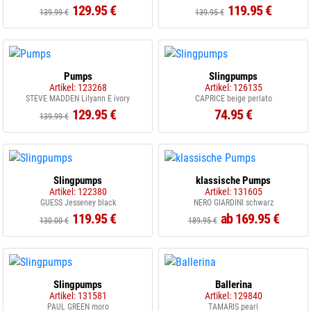
129.95 €
119.95 €
139.99 €
139.95 €
Pumps
Slingpumps
Artikel: 123268
Artikel: 126135
STEVE MADDEN Lilyann E ivory
CAPRICE beige perlato
129.95 €
74.95 €
139.99 €
Slingpumps
klassische Pumps
Artikel: 122380
Artikel: 131605
GUESS Jesseney black
NERO GIARDINI schwarz
119.95 €
ab 169.95 €
130.00 €
189.95 €
Slingpumps
Ballerina
Artikel: 131581
Artikel: 129840
PAUL GREEN moro
TAMARIS pearl