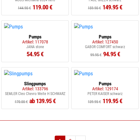
MJUS Michaela 8324 nero
PAUL GREEN schwarz
119.00 €
149.95 €
144.90 €
159.90 €
Pumps
Pumps
Artikel: 117078
Artikel: 127450
JANA stone
GABOR COMFORT schwarz
54.95 €
94.95 €
99.95 €
Slingpumps
Pumps
Artikel: 133796
Artikel: 129174
SEMLER Cleo Chevro Weite H SCHWARZ
PETER KAISER schwarz
ab 139.95 €
119.95 €
170.00 €
139.95 €