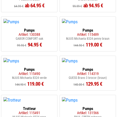
ab 64.95 €
ab 94.95 €
64.99 €
99.99 €
Pumps
Pumps
Artikel: 130388
Artikel: 115489
GABOR COMFORT oak
MJUS Michaela 8324 penny braun
94.95 €
119.00 €
99.95 €
144.90 €
Pumps
Pumps
Artikel: 115490
Artikel: 114319
MJUS Michaela 8324 verde
GUESS Bravo 3 brocor (braun)
119.00 €
129.95 €
144.90 €
140.00 €
Trotteur
Pumps
Artikel: 115491
Artikel: 131566