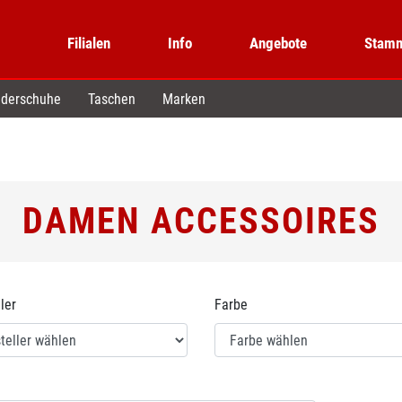
Filialen
Info
Angebote
Stamm
derschuhe
Taschen
Marken
DAMEN ACCESSOIRES
ler
Farbe