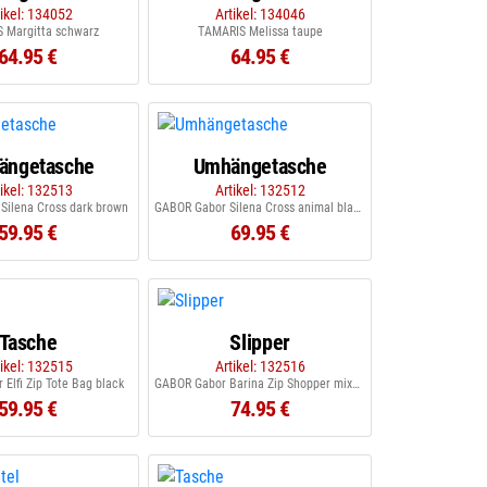
tikel: 134052
Artikel: 134046
 Margitta schwarz
TAMARIS Melissa taupe
64.95 €
64.95 €
ängetasche
Umhängetasche
tikel: 132513
Artikel: 132512
Silena Cross dark brown
GABOR Gabor Silena Cross animal black
59.95 €
69.95 €
Tasche
Slipper
tikel: 132515
Artikel: 132516
Elfi Zip Tote Bag black
GABOR Gabor Barina Zip Shopper mixed black
59.95 €
74.95 €