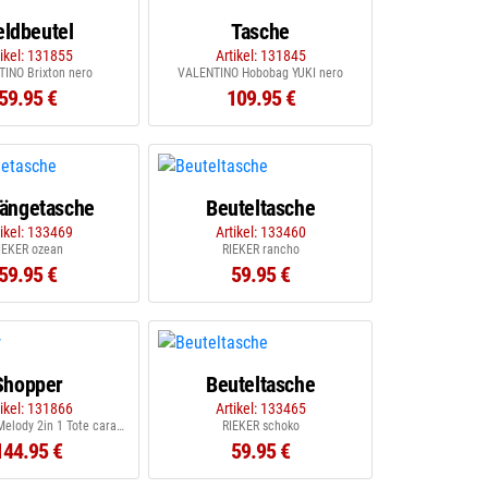
eldbeutel
Tasche
tikel: 131855
Artikel: 131845
INO Brixton nero
VALENTINO Hobobag YUKI nero
59.95 €
109.95 €
ängetasche
Beuteltasche
tikel: 133469
Artikel: 133460
IEKER ozean
RIEKER rancho
59.95 €
59.95 €
Shopper
Beuteltasche
tikel: 131866
Artikel: 133465
GUESS Guess Melody 2in 1 Tote caramel
RIEKER schoko
144.95 €
59.95 €