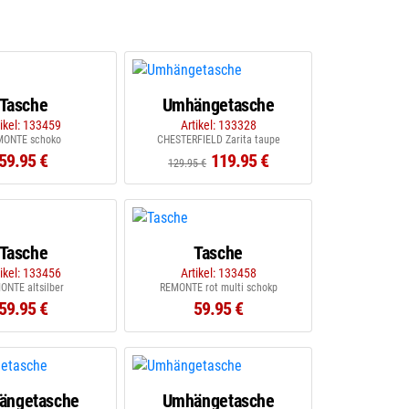
Tasche
Umhängetasche
tikel: 133459
Artikel: 133328
MONTE schoko
CHESTERFIELD Zarita taupe
59.95 €
119.95 €
129.95 €
Tasche
Tasche
tikel: 133456
Artikel: 133458
ONTE altsilber
REMONTE rot multi schokp
59.95 €
59.95 €
ängetasche
Umhängetasche