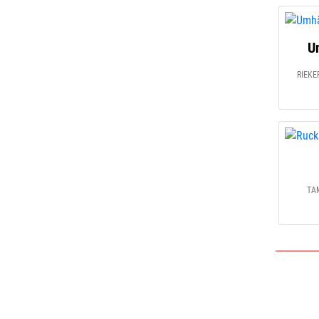
U
RIEKER
TA