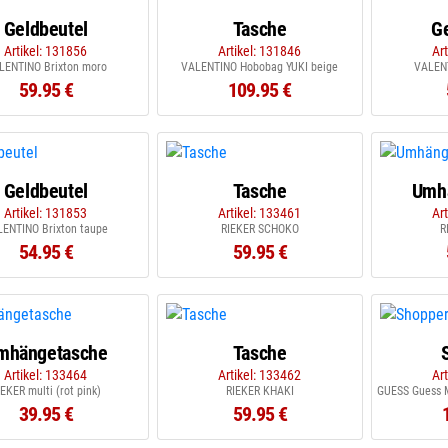
Geldbeutel
Tasche
G
Artikel: 131856
Artikel: 131846
Ar
LENTINO Brixton moro
VALENTINO Hobobag YUKI beige
VALENT
59.95 €
109.95 €
Geldbeutel
Tasche
Umh
Artikel: 131853
Artikel: 133461
Ar
ENTINO Brixton taupe
RIEKER SCHOKO
R
54.95 €
59.95 €
mhängetasche
Tasche
Artikel: 133464
Artikel: 133462
Ar
IEKER multi (rot pink)
RIEKER KHAKI
39.95 €
59.95 €