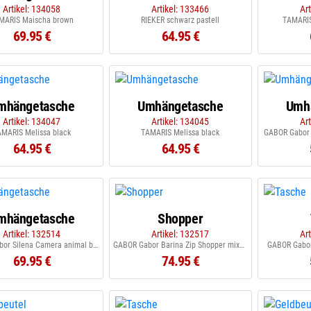
Artikel: 134058
Artikel: 133466
Ar
MARIS Maischa brown
RIEKER schwarz pastell
TAMARIS
69.95 €
64.95 €
mhängetasche
Umhängetasche
Umh
Artikel: 134047
Artikel: 134045
Ar
AMARIS Melissa black
TAMARIS Melissa black
GABOR Gabor 
64.95 €
64.95 €
mhängetasche
Shopper
Artikel: 132514
Artikel: 132517
Ar
GABOR Gabor Silena Camera animal black
GABOR Gabor Barina Zip Shopper mixed brown
GABOR Gabor 
69.95 €
74.95 €