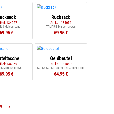
ucksack
Rucksack
tikel: 134057
Artikel: 134056
IS Maleen sand
TAMARIS Maleen brown
69.95 €
69.95 €
uteltasche
Geldbeutel
tikel: 134059
Artikel: 131880
S Mareike brown
GUESS GUESS Laurel II SLG bone Logo
69.95 €
64.95 €
9
»