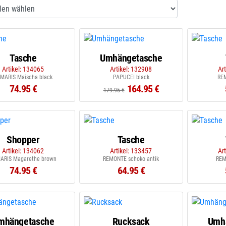
Tasche
Umhängetasche
Artikel: 134065
Artikel: 132908
Ar
MARIS Maischa black
PAPUCEI black
RE
74.95 €
164.95 €
179.95 €
Shopper
Tasche
Artikel: 134062
Artikel: 133457
Ar
ARIS Magarethe brown
REMONTE schoko antik
REM
74.95 €
64.95 €
mhängetasche
Rucksack
Umh