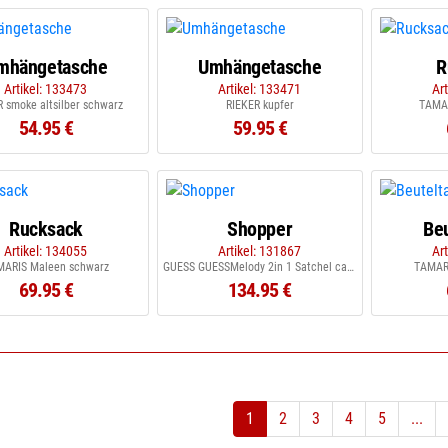
mhängetasche
Umhängetasche
R
Artikel: 133473
Artikel: 133471
Ar
 smoke altsilber schwarz
RIEKER kupfer
TAMAR
54.95 €
59.95 €
Rucksack
Shopper
Be
Artikel: 134055
Artikel: 131867
Ar
MARIS Maleen schwarz
GUESS GUESSMelody 2in 1 Satchel caramel
TAMARI
69.95 €
134.95 €
1
2
3
4
5
...