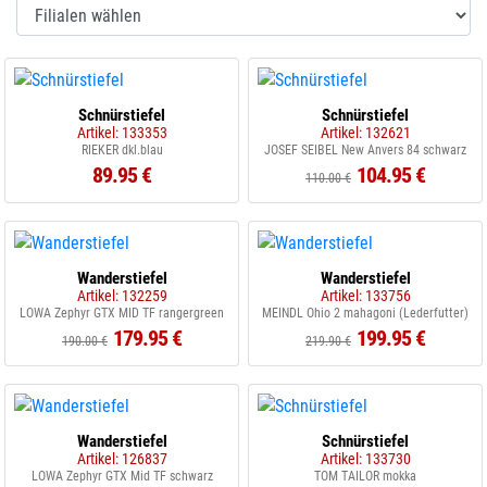
Schnürstiefel
Schnürstiefel
Artikel: 133353
Artikel: 132621
RIEKER dkl.blau
JOSEF SEIBEL New Anvers 84 schwarz
89.95 €
104.95 €
110.00 €
Wanderstiefel
Wanderstiefel
Artikel: 132259
Artikel: 133756
LOWA Zephyr GTX MID TF rangergreen
MEINDL Ohio 2 mahagoni (Lederfutter)
179.95 €
199.95 €
190.00 €
219.90 €
Wanderstiefel
Schnürstiefel
Artikel: 126837
Artikel: 133730
LOWA Zephyr GTX Mid TF schwarz
TOM TAILOR mokka