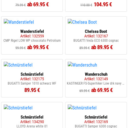
ab 69.95 €
104.95 €
79.99 €
110.00 €
Wanderstiefel
Chelsea Boot
Artikel: 132559
Artikel: 132167
CMP Rigel LOW WP chiocolato Petrolium
BUGATTI Veda ECO 6300 cognac
ab 99.95 €
ab 89.95 €
99.99 €
89.99 €
Schnürstiefel
Wanderschuh
Artikel: 132175
Artikel: 132149
BUGATTI Samper 1010 schwarz WF
KASTINGER FS-Superhiker Low drk navy steelgrey
89.95 €
ab 69.95 €
69.99 €
Schnürstiefel
Schnürstiefel
Artikel: 134290
Artikel: 132169
LLOYD Arena white 01
BUGATTI Samper 6300 cognac