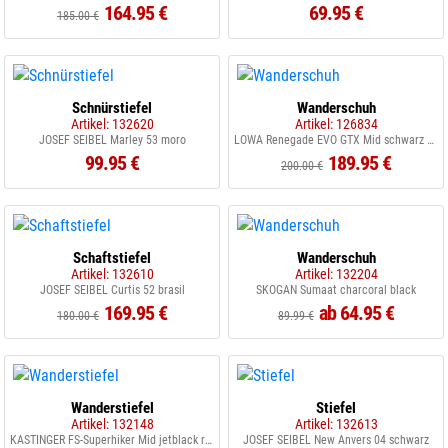
164.95 €
69.95 €
185.00 €
Schnürstiefel
Wanderschuh
Artikel: 132620
Artikel: 126834
JOSEF SEIBEL Marley 53 moro
LOWA Renegade EVO GTX Mid schwarz graphit
99.95 €
189.95 €
200.00 €
Schaftstiefel
Wanderschuh
Artikel: 132610
Artikel: 132204
JOSEF SEIBEL Curtis 52 brasil
SKOGAN Sumaat charcoral black
169.95 €
ab 64.95 €
180.00 €
89.99 €
Wanderstiefel
Stiefel
Artikel: 132148
Artikel: 132613
KASTINGER FS-Superhiker Mid jetblack raven
JOSEF SEIBEL New Anvers 04 schwarz