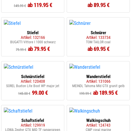
ab 119.95 €
ab 89.95 €
149.99 €
Stiefel
Schnürer
Artikel: 132166
Artikel: 133734
BUGATTI Vittore I 1000 schwarz
TOM TAILOR coal
ab 79.95 €
ab 69.95 €
79.99 €
Schnürstiefel
Wanderstiefel
Artikel: 120408
Artikel: 131066
SOREL Buxton Lite Boot WP major jet
MEINDL Tahoma MId GTX granit gelb
99.00 €
ab 189.95 €
145.00 €
199.99 €
Schaftstiefel
Walkingschuh
Artikel: 129919
Artikel: 124743
LOWA Zephyr GTX MID TF rangergreen
CMP royal marine