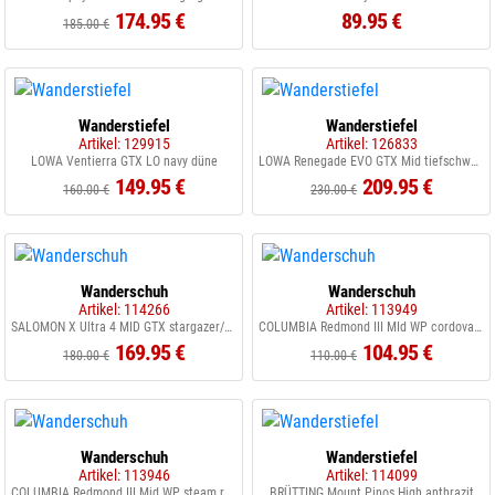
174.95 €
89.95 €
185.00 €
Wanderstiefel
Wanderstiefel
Artikel: 129915
Artikel: 126833
LOWA Ventierra GTX LO navy düne
LOWA Renegade EVO GTX Mid tiefschwarz
149.95 €
209.95 €
160.00 €
230.00 €
Wanderschuh
Wanderschuh
Artikel: 114266
Artikel: 113949
SALOMON X Ultra 4 MID GTX stargazer/blk/scarlet/bis
COLUMBIA Redmond III MId WP cordovan elk
169.95 €
104.95 €
180.00 €
110.00 €
Wanderschuh
Wanderstiefel
Artikel: 113946
Artikel: 114099
COLUMBIA Redmond III Mid WP steam red coral
BRÜTTING Mount Pinos High anthrazit