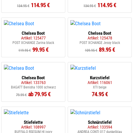
114.95 €
114.95 €
134.95 €
134.95 €
Chelsea Boot
Chelsea Boot
Artikel: 125477
Artikel: 125478
POST XCHANGE Zarina black
POST XCHANGE Jessy black
99.95 €
89.95 €
119.95 €
109.95 €
Chelsea Boot
Kurzstiefel
Artikel: 133763
Artikel: 116061
BAGATT Benisha 1000 schwarz
XTI beige
ab 79.95 €
74.95 €
79.99 €
Stiefelette
Schnürstiefel
Artikel: 108997
Artikel: 133594
BUFFALO RSESUM HI ivory
ANDREA CONTI 017 dunkelblau