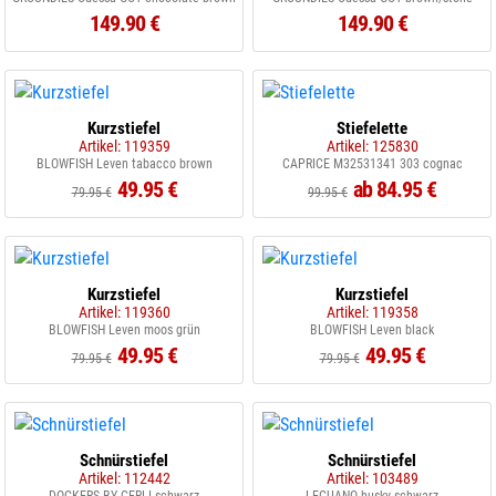
149.90 €
149.90 €
Kurzstiefel
Stiefelette
Artikel: 119359
Artikel: 125830
BLOWFISH Leven tabacco brown
CAPRICE M32531341 303 cognac
49.95 €
ab 84.95 €
79.95 €
99.95 €
Kurzstiefel
Kurzstiefel
Artikel: 119360
Artikel: 119358
BLOWFISH Leven moos grün
BLOWFISH Leven black
49.95 €
49.95 €
79.95 €
79.95 €
Schnürstiefel
Schnürstiefel
Artikel: 112442
Artikel: 103489