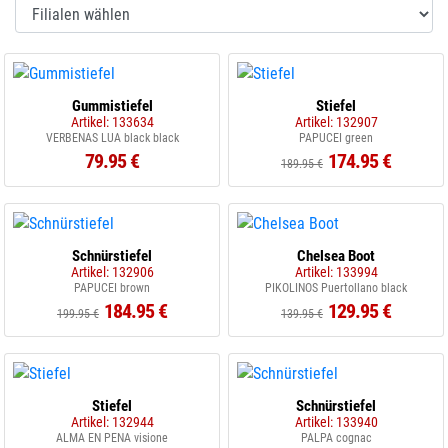
Gummistiefel
Stiefel
Artikel: 133634
Artikel: 132907
VERBENAS LUA black black
PAPUCEI green
79.95 €
174.95 €
189.95 €
Schnürstiefel
Chelsea Boot
Artikel: 132906
Artikel: 133994
PAPUCEI brown
PIKOLINOS Puertollano black
184.95 €
129.95 €
199.95 €
139.95 €
Stiefel
Schnürstiefel
Artikel: 132944
Artikel: 133940
ALMA EN PENA visione
PALPA cognac