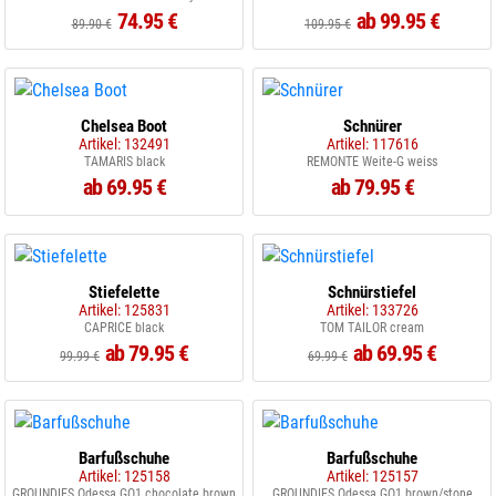
74.95 €
ab 99.95 €
89.90 €
109.95 €
Chelsea Boot
Schnürer
Artikel: 132491
Artikel: 117616
TAMARIS black
REMONTE Weite-G weiss
ab 69.95 €
ab 79.95 €
Stiefelette
Schnürstiefel
Artikel: 125831
Artikel: 133726
CAPRICE black
TOM TAILOR cream
ab 79.95 €
ab 69.95 €
99.99 €
69.99 €
Barfußschuhe
Barfußschuhe
Artikel: 125158
Artikel: 125157
GROUNDIES Odessa GO1 chocolate brown
GROUNDIES Odessa GO1 brown/stone