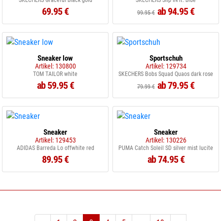
SKECHERS Graceful black gold
SKECHERS Slip IN lt. blue
69.95 €
ab 94.95 €
99.95 €
Sneaker low
Sportschuh
Artikel: 130800
Artikel: 129734
TOM TAILOR white
SKECHERS Bobs Squad Quaos dark rose
ab 59.95 €
ab 79.95 €
79.99 €
Sneaker
Sneaker
Artikel: 129453
Artikel: 130226
ADIDAS Barreda Lo offwhite red
PUMA Catch Soleil SD silver mist lucite
89.95 €
ab 74.95 €