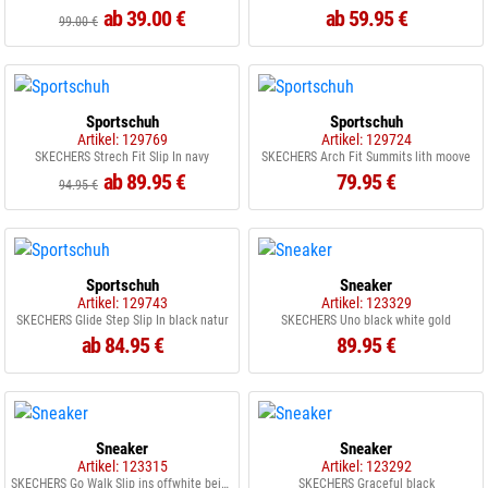
ab 39.00 €
ab 59.95 €
99.00 €
Sportschuh
Sportschuh
Artikel: 129769
Artikel: 129724
SKECHERS Strech Fit Slip In navy
SKECHERS Arch Fit Summits lith moove
ab 89.95 €
79.95 €
94.95 €
Sportschuh
Sneaker
Artikel: 129743
Artikel: 123329
SKECHERS Glide Step Slip In black natur
SKECHERS Uno black white gold
ab 84.95 €
89.95 €
Sneaker
Sneaker
Artikel: 123315
Artikel: 123292
SKECHERS Go Walk Slip ins offwhite beige
SKECHERS Graceful black