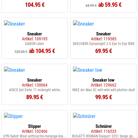
104.95 €
ab 59.95 €
64.99 €
Sneaker
Sneaker
Artikel: 109195
Artikel: 119585
GABOR rubin
SKECHERS Dynamight 2.0 Eye to Eye BBK
ab 104.95 €
69.95 €
120.00 €
Sneaker
Sneaker low
Artikel: 130064
Artikel: 129662
ASICS Gel Exite 11 midnight white
NIKE Air Max SC wht-wht-wht-photon dust
89.95 €
99.95 €
Slipper
Schnürer
Artikel: 102466
Artikel: 116533
UYN Sabot Wool anthracite-melange-black
BUGATTI WOMAN Daiquiri 5251 beige gold