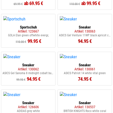
ab 69.95 €
ab 99.95 €
69.99 €
110.00 €
Sportschuh
Sneaker
Artikel: 123667
Artikel: 130063
GOLA Elan green offwhite evergr,
ASICS Gel Venture 11WP black apricot crush
99.95 €
94.95 €
110.00 €
Sneaker
Sneaker
Artikel: 130062
Artikel: 130061
ASICS Gel Sanoma 8 midnight cobalt burst
ASICS Patriot 14 white vital green
94.95 €
74.95 €
99.95 €
Sneaker
Sneaker
Artikel: 126606
Artikel: 130537
ADIDAS grey white
BRITISH KNIGHTS Roco white coral