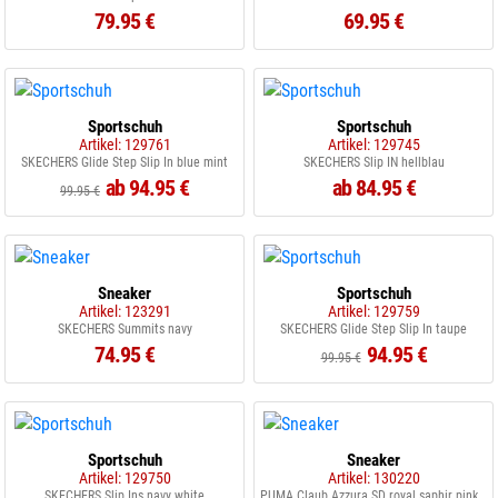
79.95 €
69.95 €
Sportschuh
Sportschuh
Artikel: 129761
Artikel: 129745
SKECHERS Glide Step Slip In blue mint
SKECHERS Slip IN hellblau
ab 94.95 €
ab 84.95 €
99.95 €
Sneaker
Sportschuh
Artikel: 123291
Artikel: 129759
SKECHERS Summits navy
SKECHERS Glide Step Slip In taupe
74.95 €
94.95 €
99.95 €
Sportschuh
Sneaker
Artikel: 129750
Artikel: 130220
SKECHERS Slip Ins navy white
PUMA Claub Azzura SD royal saphir pink shimmer