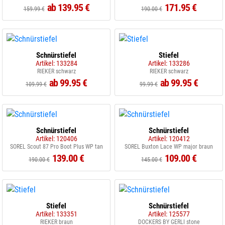
ab 139.95 €
171.95 €
159.99 €
190.00 €
Schnürstiefel
Stiefel
Artikel: 133284
Artikel: 133286
RIEKER schwarz
RIEKER schwarz
ab 99.95 €
ab 99.95 €
109.99 €
99.99 €
Schnürstiefel
Schnürstiefel
Artikel: 120406
Artikel: 120412
SOREL Scout 87 Pro Boot Plus WP tan
SOREL Buxton Lace WP major braun
139.00 €
109.00 €
190.00 €
145.00 €
Stiefel
Schnürstiefel
Artikel: 133351
Artikel: 125577
RIEKER braun
DOCKERS BY GERLI stone