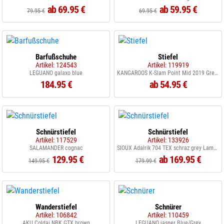
ab 69.95 €
ab 59.95 €
79.95 €
69.95 €
Barfußschuhe
Stiefel
Artikel: 124543
Artikel: 119919
LEGUANO galaxo blue
KANGAROOS K-Slam Point Mid 2019 Grey/Black
184.95 €
ab 54.95 €
Schnürstiefel
Schnürstiefel
Artikel: 117529
Artikel: 133926
SALAMANDER cognac
SIOUX Adalrik 704 TEX schraz grey Lammfell
129.95 €
ab 169.95 €
149.95 €
179.99 €
Wanderstiefel
Schnürer
Artikel: 106842
Artikel: 110459
AKU Coldai NBK GTX brown
LEGUANO jasper Blue/Grey