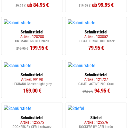
ab 84.95 €
ab 99.95 €
89.95 €
119.99 €
Schnürstiefel
Schnürstiefel
Artikel: 128288
Artikel: 133852
DR. MARTENS BEX black
BUGATTI Palau 1000 black
199.95 €
79.95 €
219.95 €
Schnürstiefel
Schnürstiefel
Artikel: 99198
Artikel: 121727
LEGUANO Chester light grey
CAMEL ACTIVE 200- Grau
159.00 €
94.95 €
99.95 €
Schnürstiefel
Stiefel
Artikel: 125575
Artikel: 125576
DOCKERS BY GERLI schwarz
DOCKERS BY GERLI grün