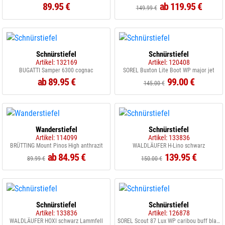
89.95 €
ab 119.95 €
149.99 €
Schnürstiefel
Schnürstiefel
Artikel: 132169
Artikel: 120408
BUGATTI Samper 6300 cognac
SOREL Buxton Lite Boot WP major jet
ab 89.95 €
99.00 €
145.00 €
Wanderstiefel
Schnürstiefel
Artikel: 114099
Artikel: 133836
BRÜTTING Mount Pinos High anthrazit
WALDLÄUFER H-Lino schwarz
ab 84.95 €
139.95 €
89.99 €
150.00 €
Schnürstiefel
Schnürstiefel
Artikel: 133836
Artikel: 126878
WALDLÄUFER HOXI schwarz Lammfell
SOREL Scout 87 Lux WP caribou buff black