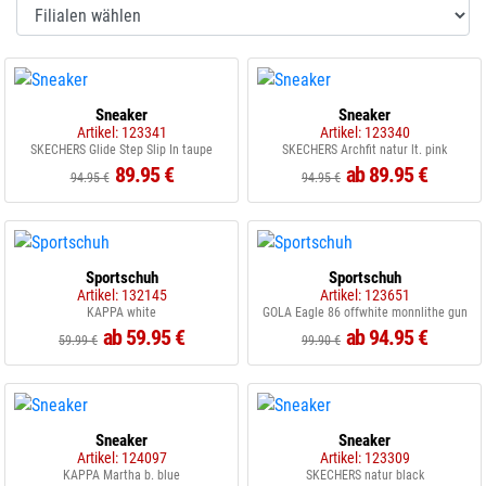
Sneaker
Sneaker
Artikel: 123341
Artikel: 123340
SKECHERS Glide Step Slip In taupe
SKECHERS Archfit natur lt. pink
89.95 €
ab 89.95 €
94.95 €
94.95 €
Sportschuh
Sportschuh
Artikel: 132145
Artikel: 123651
KAPPA white
GOLA Eagle 86 offwhite monnlithe gun
ab 59.95 €
ab 94.95 €
59.99 €
99.90 €
Sneaker
Sneaker
Artikel: 124097
Artikel: 123309
KAPPA Martha b. blue
SKECHERS natur black