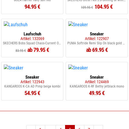
GOLA Harrier navy sun red
SKECHERS Ultra Flex 3.0-Shining Gl white WHT
94.95 €
104.95 €
109.95 €
Laufschuh
Sneaker
Artikel: 132069
Artikel: 122907
SKECHERS Bobs Squad Chaos-Current OFWT Offwhite
PUMA Softride Remi Slip On black gold grey
ab 79.95 €
ab 69.95 €
83.95 €
Sneaker
Sneaker
Artikel: 122943
Artikel: 124469
KANGAROOS K-CA AD Pimp beige kombi
KANGAROOS K-RF Bethy jetblack mono
54.95 €
49.95 €