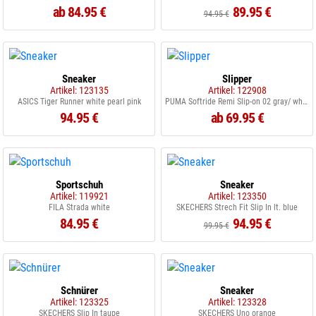
ab 84.95 €
89.95 €
94.95 €
Sneaker
Slipper
Artikel: 123135
Artikel: 122908
ASICS Tiger Runner white pearl pink
PUMA Softride Remi Slip-on 02 gray/ white/ rose gold
94.95 €
ab 69.95 €
Sportschuh
Sneaker
Artikel: 119921
Artikel: 123350
FILA Strada white
SKECHERS Strech Fit Slip In lt. blue
84.95 €
94.95 €
99.95 €
Schnürer
Sneaker
Artikel: 123325
Artikel: 123328
SKECHERS Slip In taupe
SKECHERS Uno orange