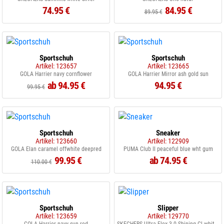
74.95 €
84.95 €
89.95 €
Sportschuh
Sportschuh
Artikel: 123657
Artikel: 123665
GOLA Harrier navy cornflower
GOLA Harrier Mirror ash gold sun
ab 94.95 €
94.95 €
99.95 €
Sportschuh
Sneaker
Artikel: 123660
Artikel: 122909
GOLA Elan caramel offwhite deepred
PUMA Club II peaceful blue wht gum
99.95 €
ab 74.95 €
110.00 €
Sportschuh
Slipper
Artikel: 123659
Artikel: 129770