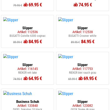
ab 69.95 €
ab 74.95 €
79.95 €
Slipper
Slipper
Artikel: 112536
Artikel: 112538
BUGATTI Colville 6300 cognac
BUGATTI Crooner white
ab 84.95 €
84.95 €
89.99 €
89.95 €
Slipper
Slipper
Artikel: 116145
Artikel: 117753
RIEKER reh lake
RIEKER blei rauch grau
ab 64.95 €
ab 69.95 €
74.95 €
69.99 €
Business Schuh
Slipper
Artikel: 133840
Artikel: 123082
DIGEL Sokrates 10 black
GEOX Snake dk.grey