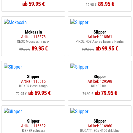
ab 59.95 €
89.95 €
99.95 €
Mokassin
Slipper
Artikel: 118878
Artikel: 118561
GEOX Moccassini navy
PIKOLINOS Azores Espuna Nautic
89.95 €
ab 99.95 €
99.95 €
109.95 €
Slipper
Slipper
Artikel: 116615
Artikel: 129598
RIEKER kiesel fango
RIEKER blau
ab 69.95 €
ab 79.95 €
72.95 €
79.99 €
Slipper
Slipper
Artikel: 116632
Artikel: 116960
RIEKER schwarz
BUGATTI SOa 4100 drk blue