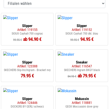
Slipper
Slipper
Artikel: 119155
Artikel: 119152
SIOUX Cayhall-700 cognac
SIOUX Cayhall 700 dkl. blau
ab 94.90 €
94.95 €
99.95 €
99.95 €
Slipper
Sneaker
Artikel: 123388
Artikel: 116547
SKECHERS Slip-Ins:Ingram - Bracket nvy
SKECHERS Ingram BKGY black
79.95 €
ab 79.95 €
84.95 €
Slipper
Mokassin
Artikel: 124446
Artikel: 118881
DOCKERS BY GERLI schwarz
GEOX Moccassini dove grey