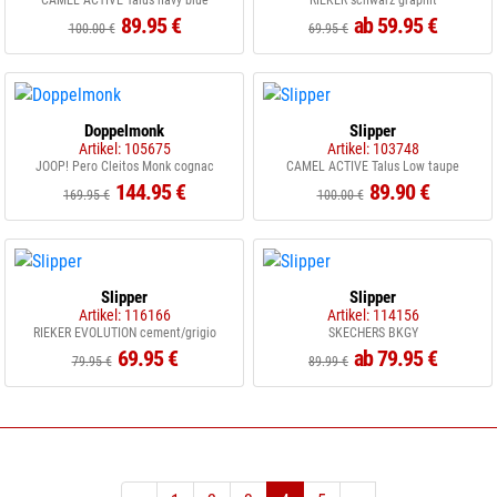
CAMEL ACTIVE Talus navy blue
RIEKER schwarz graphit
89.95 €
ab 59.95 €
100.00 €
69.95 €
Doppelmonk
Slipper
Artikel: 105675
Artikel: 103748
JOOP! Pero Cleitos Monk cognac
CAMEL ACTIVE Talus Low taupe
144.95 €
89.90 €
169.95 €
100.00 €
Slipper
Slipper
Artikel: 116166
Artikel: 114156
RIEKER EVOLUTION cement/grigio
SKECHERS BKGY
69.95 €
ab 79.95 €
79.95 €
89.99 €