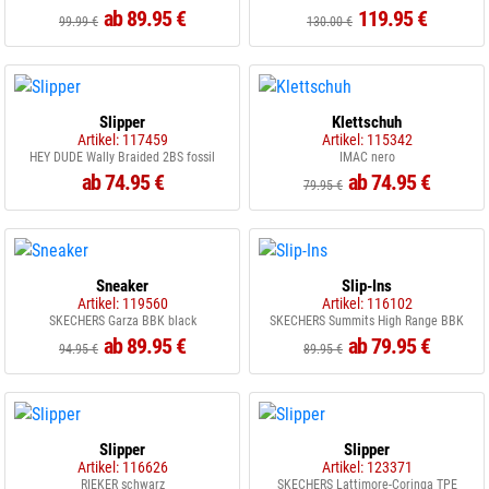
ab 89.95 €
119.95 €
99.99 €
130.00 €
Slipper
Klettschuh
Artikel: 117459
Artikel: 115342
HEY DUDE Wally Braided 2BS fossil
IMAC nero
ab 74.95 €
ab 74.95 €
79.95 €
Sneaker
Slip-Ins
Artikel: 119560
Artikel: 116102
SKECHERS Garza BBK black
SKECHERS Summits High Range BBK
ab 89.95 €
ab 79.95 €
94.95 €
89.95 €
Slipper
Slipper
Artikel: 116626
Artikel: 123371
RIEKER schwarz
SKECHERS Lattimore-Coringa TPE