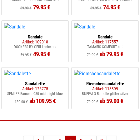
TOMMY HILFIGER Savannah Sand
JOSEF SEIBEL Clea 09 JEANS-kombi
79.95 €
74.95 €
89.90 €
89.95 €
Sandale
Sandale
Artikel: 109018
Artikel: 117557
DOCKERS BY GERLI schwarz
TAMARIS COMFORT nut
49.95 €
ab 79.95 €
59.95 €
79.99 €
Sandalette
Riemchensandalette
Artikel: 125775
Artikel: 118899
SEMLER Ramona 080 midnnight blue
BUFFALO Rainelle glitter silver
ab 109.95 €
ab 59.00 €
130.00 €
79.90 €