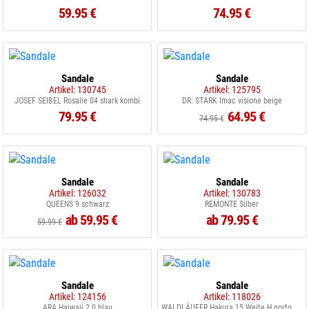
59.95 €
74.95 €
Sandale
Sandale
Artikel: 130745
Artikel: 125795
JOSEF SEIBEL Rosalie 04 shark kombi
DR. STARK Imac visione beige
79.95 €
64.95 €
74.95 €
Sandale
Sandale
Artikel: 126032
Artikel: 130783
QUEENS 9 schwarz
REMONTE Silber
ab 59.95 €
ab 79.95 €
59.99 €
Sandale
Sandale
Artikel: 124156
Artikel: 118026
ARA Haiwaii 2.0 blau
WALDLÄUFER Hakura 15 Weite H porto perl