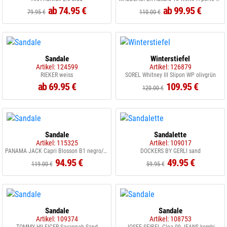
ab 74.95 €
ab 99.95 €
79.95 €
110.00 €
Sandale
Winterstiefel
Artikel: 124599
Artikel: 126879
RIEKER weiss
SOREL Whitney III Slipon WP olivgrün
ab 69.95 €
109.95 €
120.00 €
Sandale
Sandalette
Artikel: 115325
Artikel: 109017
PANAMA JACK Capri Blosson B1 negro/black
DOCKERS BY GERLI sand
94.95 €
49.95 €
119.00 €
59.95 €
Sandale
Sandale
Artikel: 109374
Artikel: 108753