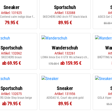
Sneaker
Sportschuh
Artikel: 131925
Artikel: 132088
Ar
ASICS Gel Contend calm indigo blue fade
SKECHERS UNO Arch FIT black black
ASICS Gel 
79.95 €
89.95 €
80.00 
Sportschuh
Wanderschuh
Wa
Artikel: 132062
Artikel: 132261
Ar
SKECHERS braun
LOWA Innox Evo II GTX Ws schwarz-champagner
BRÜTTING Mt
ab 69.95 €
ab 159.95 €
170.00 €
Sportschuh
Sneaker
Artikel: 132075
Artikel: 131956
Ar
RS Glide Step braun beige
ADIDAS VL Court sky pink gold
GOLA Viper
ab 79.95 €
89.95 €
99.9