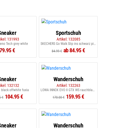
Sneaker
Sportschuh
tikel: 131993
Artikel: 132085
eno Tech grey white
SKECHERS Go Walk Slip ins schwarz pink
79.95 €
ab 84.95 €
84.99 €
Sneaker
Wanderschuh
tikel: 132132
Artikel: 132263
 black offwhite fuxia
LOWA INNOX EVO II GTX WS rauchblau blau
104.95 €
159.95 €
5 €
170.00 €
Sneaker
Wanderschuh