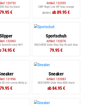
tikel: 129735
Artikel: 132555
RS Slip Ins black
CMP Rigel Low WP blau orange
79.95 €
ab 89.95 €
89.99 €
Slipper
Sportschuh
tikel: 132063
Artikel: 132076
 Summits navy NVY
SKECHERS Glide Step Slip IN slait blue
b 74.95 €
79.95 €
Sneaker
Sneaker
tikel: 131996
Artikel: 132083
PUMA ST Track SD rich cocoa Misty pink
SKECHERS Glide Step BBK black
79.95 €
ab 84.95 €