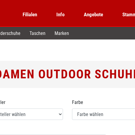
Filialen
Info
Angebote
Stamm
derschuhe
Taschen
Marken
DAMEN OUTDOOR SCHUH
ler
Farbe