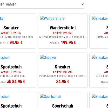
Sneaker
Wanderstiefel
Artikel: 132136
Artikel: 126850
Ar
rier Mirror mocha gold gum
MEINDL Dallas Lady MID GTX marine lemon
PUMA Mil
94.95 €
199.95 €
99.95 €
219.90 €
Sportschuh
Sneaker
Artikel: 132086
Artikel: 131994
Ar
ECHERS Go Walk grau
PUMA Karmen II Idol SD ruby noir sea illusion
GOLA Elan
ab 84.95 €
84.95 €
.95 €
109.9
Sportschuh
Sportschuh