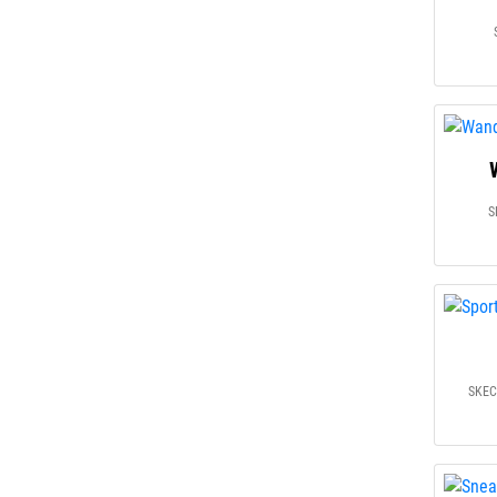
S
SKECH