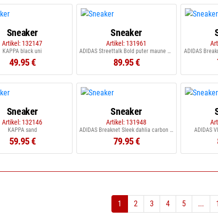
Sneaker
Sneaker
Artikel: 132147
Artikel: 131961
Ar
KAPPA black uni
ADIDAS Streettalk Bold puter maune offwhite
ADIDAS Breakn
49.95 €
89.95 €
Sneaker
Sneaker
Artikel: 132146
Artikel: 131948
Ar
KAPPA sand
ADIDAS Breaknet Sleek dahlia carbon black
ADIDAS VL
59.95 €
79.95 €
1
2
3
4
5
...