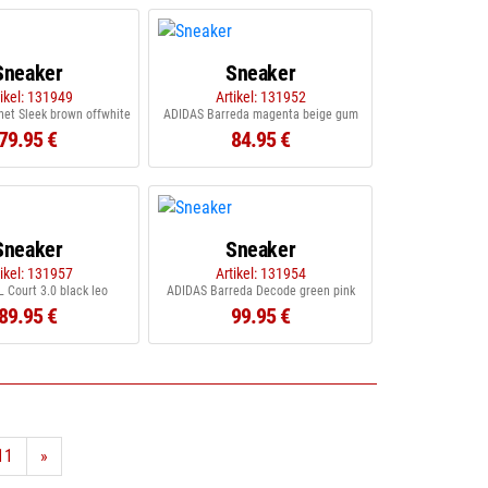
Sneaker
Sneaker
tikel: 131949
Artikel: 131952
et Sleek brown offwhite
ADIDAS Barreda magenta beige gum
79.95 €
84.95 €
Sneaker
Sneaker
tikel: 131957
Artikel: 131954
 Court 3.0 black leo
ADIDAS Barreda Decode green pink
89.95 €
99.95 €
11
»