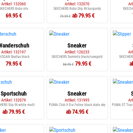
Artikel: 132060
Artikel: 132070
Ar
SKECHERS Bobs oliv
SKECHERS Bobs Slip IN burgundy
SKECHE
69.95 €
ab 79.95 €
79.99 €
Wanderschuh
Sneaker
Artikel: 132197
Artikel: 126233
Ar
KOGAN Skallas black
SKECHERS Summits black/rosegold
SKECHERS
79.95 €
79.95 €
a
84.95 €
Sportschuh
Sneaker
Artikel: 132079
Artikel: 131995
Ar
ERS Slip IN white multi
PUMA Club II Era Feline black slate sky
ab 79.95 €
ab 74.95 €