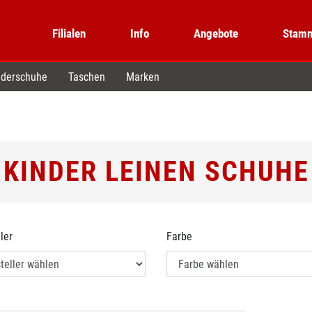
Filialen
Info
Angebote
Stamm
derschuhe
Taschen
Marken
KINDER LEINEN SCHUHE
ler
Farbe