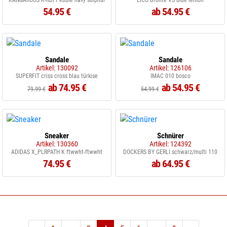
KANGAROOS K-RDI Pebble navy sulphur
LICO Bronte VS blue lemon
54.95 €
ab 54.95 €
Sandale
Sandale
Artikel: 130092
Artikel: 126106
SUPERFIT criss cross blau türkise
IMAC 010 bosco
ab 74.95 €
ab 54.95 €
79.99 €
54.99 €
Sneaker
Schnürer
Artikel: 130360
Artikel: 124392
ADIDAS X_PLRPATH K ftwwht-ftwwht
DOCKERS BY GERLI schwarz/multi 110
74.95 €
ab 64.95 €