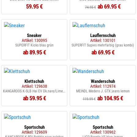
59.95 €
ab 69.95 €
74.95 €
Sneaker
Lauflernschuh
Artikel: 130095
Artikel: 130101
SUPERFIT Kicks blau grün
SUPERFIT Supies mehrfarbig (grau kombi)
ab 89.95 €
ab 69.95 €
Klettschuh
Wanderschuh
Artikel: 129638
Artikel: 112974
KANGAROOS K-SLB Hai EV Dk.navy/Lime 4054
MEINDL Medero J. GTX jeans lemon
ab 59.95 €
ab 104.95 €
119.99 €
Sportschuh
Sportschuh
Artikel: 129609
Artikel: 130962