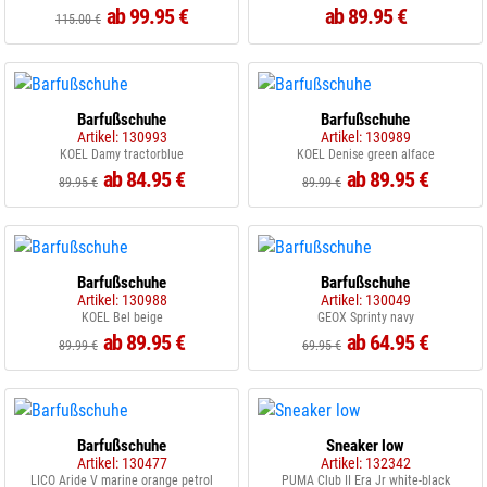
ab 99.95 €
ab 89.95 €
115.00 €
Barfußschuhe
Barfußschuhe
Artikel: 130993
Artikel: 130989
KOEL Damy tractorblue
KOEL Denise green alface
ab 84.95 €
ab 89.95 €
89.95 €
89.99 €
Barfußschuhe
Barfußschuhe
Artikel: 130988
Artikel: 130049
KOEL Bel beige
GEOX Sprinty navy
ab 89.95 €
ab 64.95 €
89.99 €
69.95 €
Barfußschuhe
Sneaker low
Artikel: 130477
Artikel: 132342
LICO Aride V marine orange petrol
PUMA Club II Era Jr white-black