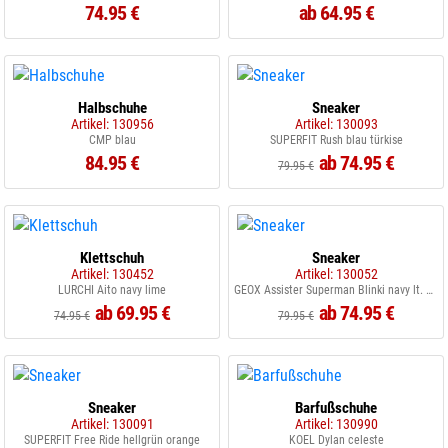
74.95 €
ab 64.95 €
Halbschuhe
Sneaker
Artikel: 130956
Artikel: 130093
CMP blau
SUPERFIT Rush blau türkise
84.95 €
ab 74.95 €
79.95 €
Klettschuh
Sneaker
Artikel: 130452
Artikel: 130052
LURCHI Aito navy lime
GEOX Assister Superman Blinki navy lt. blue
ab 69.95 €
ab 74.95 €
74.95 €
79.95 €
Sneaker
Barfußschuhe
Artikel: 130091
Artikel: 130990
SUPERFIT Free Ride hellgrün orange
KOEL Dylan celeste