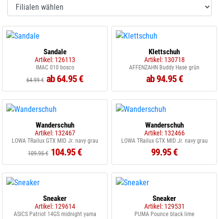
Sandale
Klettschuh
Artikel: 126113
Artikel: 130718
IMAC 010 bosco
AFFENZAHN Buddy Hase grün
ab 64.95 €
ab 94.95 €
64.99 €
Wanderschuh
Wanderschuh
Artikel: 132467
Artikel: 132466
LOWA TRailux GTX MID Jr. navy grau
LOWA TRailux GTX MID Jr. navy grau
104.95 €
99.95 €
109.95 €
Sneaker
Sneaker
Artikel: 129614
Artikel: 129531
ASICS Patriot 14GS midnight yama
PUMA Pounce black lime