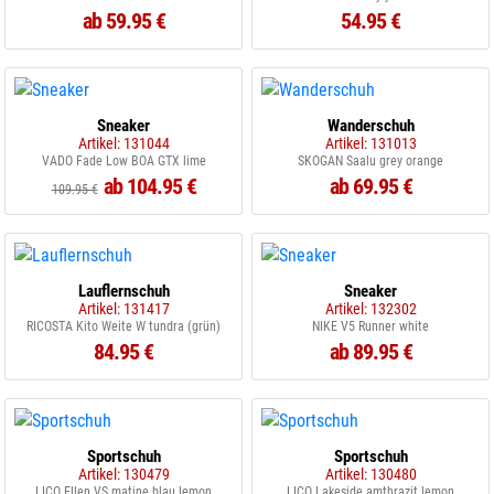
ab 59.95 €
54.95 €
Sneaker
Wanderschuh
Artikel: 131044
Artikel: 131013
VADO Fade Low BOA GTX lime
SKOGAN Saalu grey orange
ab 104.95 €
ab 69.95 €
109.95 €
Lauflernschuh
Sneaker
Artikel: 131417
Artikel: 132302
RICOSTA Kito Weite W tundra (grün)
NIKE V5 Runner white
84.95 €
ab 89.95 €
Sportschuh
Sportschuh
Artikel: 130479
Artikel: 130480
LICO Ellen VS matine blau lemon
LICO Lakeside amthrazit lemon