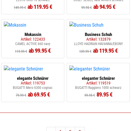
LLOYD Ohio 10 schwarz
JOSEF SEIBEL New Anvers schwarz
ab 119.95 €
ab 94.95 €
149.99 €
99.95 €
Mokassin
Business Schuh
Artikel: 122433
Artikel: 132879
CAMEL ACTIVE 660 navy
LLOYD HADRIAN HAVANNA/EBONY
ab 99.95 €
ab 119.95 €
119.99 €
139.99 €
elegante Schnürer
eleganter Schnürer
Artikel: 119753
Artikel: 119519
BUGATTI Mero 6300 cognac
BUGATTI Ruggiero 1000 schwarz
ab 69.95 €
89.95 €
79.99 €
99.95 €