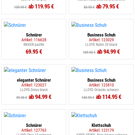
ab 119.95 €
ab 79.95 €
139.99 €
83.95 €
Schnürer
Business Schuh
Artikel: 116628
Artikel: 123029
RIEKER pazifik
LLOYD Rubin 20 black
69.95 €
ab 94.99 €
109.95 €
eleganter Schnürer
Business Schuh
Artikel: 123027
Artikel: 123810
LLOYD Dolus black
LLOYD Orlando schwarz
ab 94.99 €
ab 114.95 €
99.90 €
159.99 €
Schnürer
Klettschuh
Artikel: 127763
Artikel: 123179