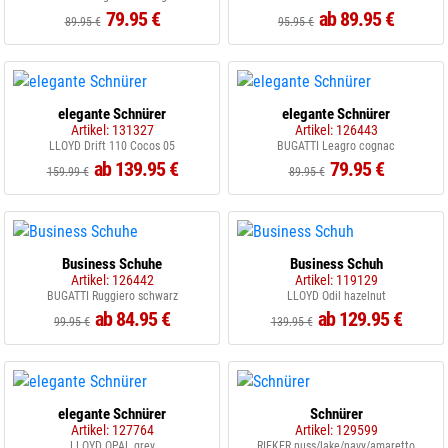
79.95 €
ab 89.95 €
89.95 €
95.95 €
elegante Schnürer
elegante Schnürer
Artikel: 131327
Artikel: 126443
LLOYD Drift 110 Cocos 05
BUGATTI Leagro cognac
ab 139.95 €
79.95 €
159.99 €
89.95 €
Business Schuhe
Business Schuh
Artikel: 126442
Artikel: 119129
BUGATTI Ruggiero schwarz
LLOYD Odil hazelnut
ab 84.95 €
ab 129.95 €
99.95 €
139.95 €
elegante Schnürer
Schnürer
Artikel: 127764
Artikel: 129599
LLOYD OPAL grey
RIEKER nuss/lake/navy/amaretto