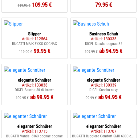
109.95 €
79.95 €
119.95 €
Slipper
Business Schuh
Artikel: 112564
Artikel: 130338
BUGATTI MAIK EXKO COGNAC
DIGEL Sascha cognac 35
99.95 €
ab 94.95 €
110.00 €
109.99 €
elegante Schnürer
elegante Schnürer
Artikel: 133838
Artikel: 130339
DIGEL Sascha 30 dk.brown
DIGEL Sascha navy
ab 99.95 €
ab 94.95 €
109.95 €
99.99 €
eleganter Schnürer
eleganter Schnürer
Artikel: 113715
Artikel: 113707
BUGATTI Vandal 6363 cognac cognac
BUGATTI Ruggiero Comfort SMU 6300 cognac