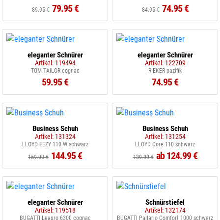
79.95 €
74.95 €
89.95 €
84.95 €
eleganter Schnürer
eleganter Schnürer
Artikel: 119494
Artikel: 122709
TOM TAILOR cognac
RIEKER pazifik
59.95 €
74.95 €
Business Schuh
Business Schuh
Artikel: 131324
Artikel: 131254
LLOYD EEZY 110 W schwarz
LLOYD Core 110 schwarz
144.95 €
ab 124.99 €
159.90 €
139.99 €
eleganter Schnürer
Schnürstiefel
Artikel: 119518
Artikel: 132174
BUGATTI Leagro 6300 cognac
BUGATTI Pallario Comfort 1000 schwarz