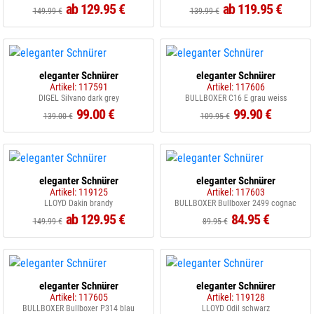
ab 129.95 €
ab 119.95 €
149.99 €
139.99 €
eleganter Schnürer
eleganter Schnürer
Artikel: 117591
Artikel: 117606
DIGEL Silvano dark grey
BULLBOXER C16 E grau weiss
99.00 €
99.90 €
139.00 €
109.95 €
eleganter Schnürer
eleganter Schnürer
Artikel: 119125
Artikel: 117603
LLOYD Dakin brandy
BULLBOXER Bullboxer 2499 cognac
ab 129.95 €
84.95 €
149.99 €
89.95 €
eleganter Schnürer
eleganter Schnürer
Artikel: 117605
Artikel: 119128
BULLBOXER Bullboxer P314 blau
LLOYD Odil schwarz