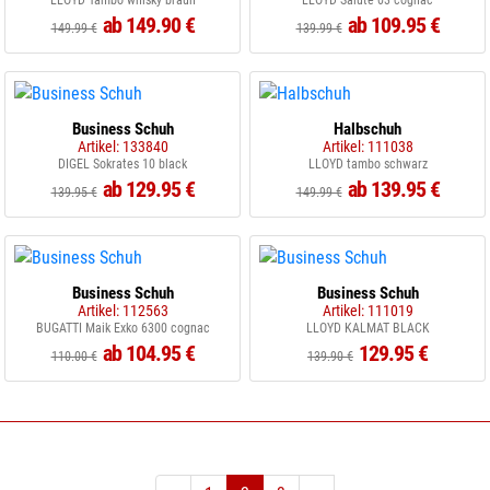
LLOYD Tambo whisky braun
LLOYD Salute 03 cognac
ab 149.90 €
ab 109.95 €
149.99 €
139.99 €
Business Schuh
Halbschuh
Artikel: 133840
Artikel: 111038
DIGEL Sokrates 10 black
LLOYD tambo schwarz
ab 129.95 €
ab 139.95 €
139.95 €
149.99 €
Business Schuh
Business Schuh
Artikel: 112563
Artikel: 111019
BUGATTI Maik Exko 6300 cognac
LLOYD KALMAT BLACK
ab 104.95 €
129.95 €
110.00 €
139.90 €