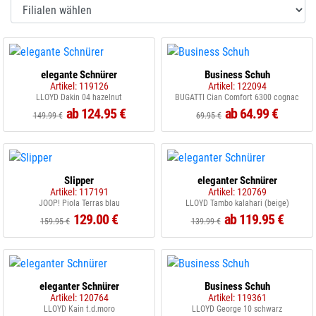
elegante Schnürer
Business Schuh
Artikel: 119126
Artikel: 122094
LLOYD Dakin 04 hazelnut
BUGATTI Cian Comfort 6300 cognac
ab 124.95 €
ab 64.99 €
149.99 €
69.95 €
Slipper
eleganter Schnürer
Artikel: 117191
Artikel: 120769
JOOP! Piola Terras blau
LLOYD Tambo kalahari (beige)
129.00 €
ab 119.95 €
159.95 €
139.99 €
eleganter Schnürer
Business Schuh
Artikel: 120764
Artikel: 119361
LLOYD Kain t.d.moro
LLOYD George 10 schwarz