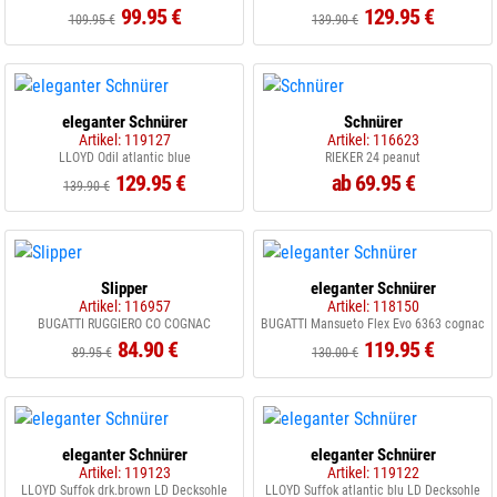
99.95 €
129.95 €
109.95 €
139.90 €
eleganter Schnürer
Schnürer
Artikel: 119127
Artikel: 116623
LLOYD Odil atlantic blue
RIEKER 24 peanut
129.95 €
ab 69.95 €
139.90 €
Slipper
eleganter Schnürer
Artikel: 116957
Artikel: 118150
BUGATTI RUGGIERO CO COGNAC
BUGATTI Mansueto Flex Evo 6363 cognac
84.90 €
119.95 €
89.95 €
130.00 €
eleganter Schnürer
eleganter Schnürer
Artikel: 119123
Artikel: 119122
LLOYD Suffok drk.brown LD Decksohle
LLOYD Suffok atlantic blu LD Decksohle