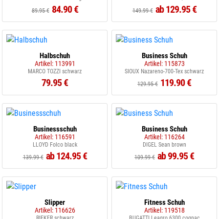
84.90 €
ab 129.95 €
89.95 €
149.99 €
Halbschuh
Business Schuh
Artikel: 113991
Artikel: 115873
MARCO TOZZI schwarz
SIOUX Nazareno-700-Tex schwarz
79.95 €
119.90 €
129.95 €
Businessschuh
Business Schuh
Artikel: 116591
Artikel: 116264
LLOYD Folco black
DIGEL Sean brown
ab 124.95 €
ab 99.95 €
139.99 €
109.99 €
Slipper
Fitness Schuh
Artikel: 116626
Artikel: 119518
RIEKER schwarz
BUGATTI Leagro 6300 cognac