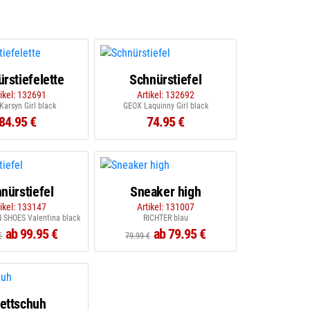
rstiefelette
Schnürstiefel
tikel: 132691
Artikel: 132692
arsyn Girl black
GEOX Laquinny Girl black
84.95 €
74.95 €
nürstiefel
Sneaker high
tikel: 133147
Artikel: 131007
SHOES Valentina black
RICHTER blau
ab 99.95 €
ab 79.95 €
€
79.99 €
lettschuh