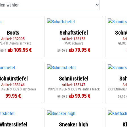
Boots
Schaftstiefel
Schnü
Artikel: 132995
Artikel: 133153
Ar
ERFIT Aurora schwarz
IMAC schwarz
GEOX K
ab 109.95 €
ab 79.95 €
.00 €
89.99 €
Schnürstiefel
Schnürstiefel
Sch
Artikel: 133146
Artikel: 133147
Ar
AGEN SHOES Sissy brown
COPENHAGEN SHOES Valentina black
COPENHAGEN 
99.95 €
ab 99.95 €
99.99 €
99.99 
Winterstiefel
Sneaker high
K