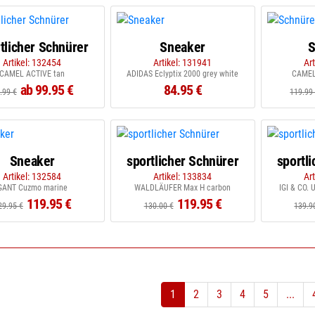
tlicher Schnürer
Sneaker
S
Artikel: 132454
Artikel: 131941
Ar
CAMEL ACTIVE tan
ADIDAS Eclyptix 2000 grey white
CAMEL
ab 99.95 €
84.95 €
.99 €
119.99
Sneaker
sportlicher Schnürer
sportl
Artikel: 132584
Artikel: 133834
Ar
GANT Cuzmo marine
WALDLÄUFER Max H carbon
IGI & CO.
119.95 €
119.95 €
29.95 €
130.00 €
139.9
1
2
3
4
5
...