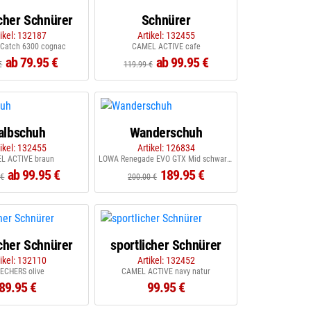
icher Schnürer
Schnürer
tikel: 132187
Artikel: 132455
 Catch 6300 cognac
CAMEL ACTIVE cafe
ab 79.95 €
ab 99.95 €
€
119.99 €
albschuh
Wanderschuh
tikel: 132455
Artikel: 126834
L ACTIVE braun
LOWA Renegade EVO GTX Mid schwarz graphit
ab 99.95 €
189.95 €
 €
200.00 €
icher Schnürer
sportlicher Schnürer
tikel: 132110
Artikel: 132452
ECHERS olive
CAMEL ACTIVE navy natur
89.95 €
99.95 €