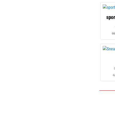
spor
99
1