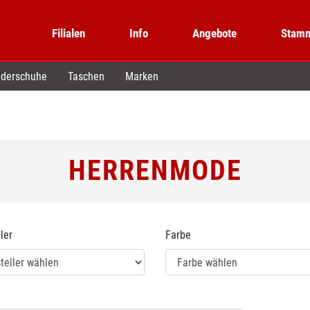
Filialen
Info
Angebote
Stamm
derschuhe
Taschen
Marken
HERRENMODE
ler
Farbe