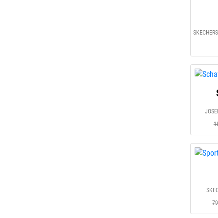
JOSEF
1
SKEC
79