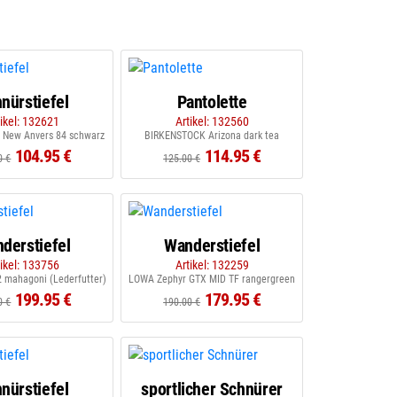
nürstiefel
Pantolette
tikel: 132621
Artikel: 132560
 New Anvers 84 schwarz
BIRKENSTOCK Arizona dark tea
104.95 €
114.95 €
0 €
125.00 €
derstiefel
Wanderstiefel
tikel: 133756
Artikel: 132259
 mahagoni (Lederfutter)
LOWA Zephyr GTX MID TF rangergreen
199.95 €
179.95 €
0 €
190.00 €
nürstiefel
sportlicher Schnürer