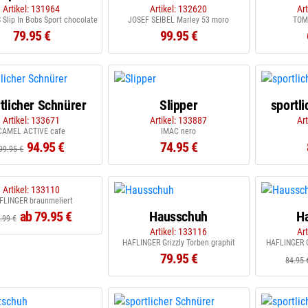
Artikel: 131964
Artikel: 132620
Ar
Slip In Bobs Sport chocolate
JOSEF SEIBEL Marley 53 moro
TOM
79.95 €
99.95 €
tlicher Schnürer
Slipper
sportl
Artikel: 133671
Artikel: 133887
Ar
CAMEL ACTIVE cafe
IMAC nero
94.95 €
74.95 €
99.95 €
Artikel: 133110
FLINGER braunmeliert
ab 79.95 €
Hausschuh
H
.99 €
Artikel: 133116
Ar
HAFLINGER Grizzly Torben graphit
HAFLINGER Gr
79.95 €
84.95 