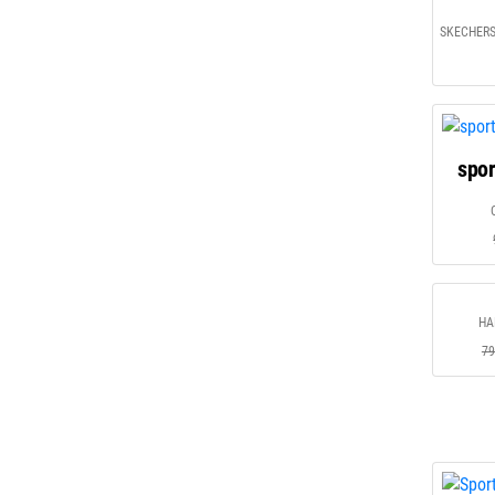
SKECHERS 
spor
HA
79