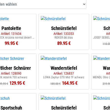
Pantolette
Schnürstiefel
Sch
Artikel: 131634
Artikel: 133353
Ar
BIRKENSTOCK Arizona normal desert dust thyme
RIEKER dkl.blau
JOSEF SEIBEL
99.95 €
89.95 €
110.0
tlicher Schnürer
Wanderstiefel
Wan
Artikel: 128090
Artikel: 126837
Ar
UX Adalrik 703 schwarz
LOWA Zephyr GTX Mid TF schwarz
MEINDL Ohio 2
129.95 €
164.95 €
39.95 €
185.00 €
219.9
Sportschuh
Schnürstiefel
Sch