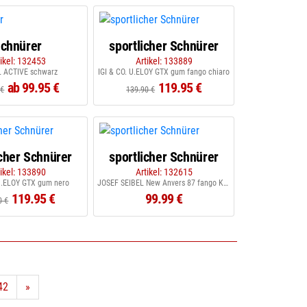
chnürer
sportlicher Schnürer
tikel: 132453
Artikel: 133889
 ACTIVE schwarz
IGI & CO. U.ELOY GTX gum fango chiaro
ab 99.95 €
119.95 €
 €
139.90 €
icher Schnürer
sportlicher Schnürer
tikel: 133890
Artikel: 132615
 U.ELOY GTX gum nero
JOSEF SEIBEL New Anvers 87 fango Kombi
119.95 €
99.99 €
0 €
42
»