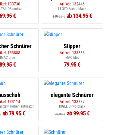
tikel: 133730
Artikel: 132446
 TAILOR mokka
LLOYD Arena black
69.95 €
ab 134.95 €
149.95 €
icher Schnürer
Slipper
tikel: 133888
Artikel: 133886
IMAC blue
IMAC blue
89.95 €
79.95 €
ausschuh
elegante Schnürer
tikel: 133114
Artikel: 133837
izzly Torben anthrazit
DIGEL Silvio black
ab 79.95 €
ab 99.95 €
€
99.99 €