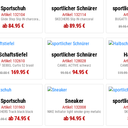
Sportschuh
sportlicher Schnürer
sportl
Artikel: 132104
Artikel: 132114
Ar
SKECHERS Glide Step Slip IN charcoral orange
SKECHERS Slip IN charcoral
BUGATTI
ab 84.95 €
ab 89.95 €
89.95 
Schaftstiefel
sportlicher Schnürer
H
Artikel: 132610
Artikel: 128028
Ar
 SEIBEL Curtis 52 brasil
CAMEL ACTIVE schwarz
CAME
169.95 €
94.95 €
80.00 €
99.95 €
119.99
Sportschuh
Sneaker
sportl
Artikel: 131963
Artikel: 132008
Ar
HERS Track black black
NIKE Initiator light smoke grey metalic
SK
ab 74.95 €
ab 94.95 €
.99 €