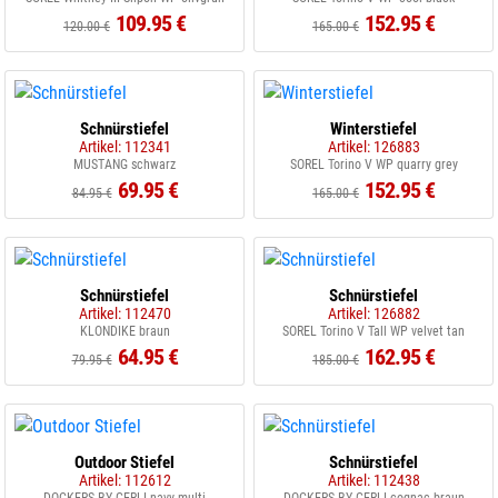
109.95 €
152.95 €
120.00 €
165.00 €
Schnürstiefel
Winterstiefel
Artikel: 112341
Artikel: 126883
MUSTANG schwarz
SOREL Torino V WP quarry grey
69.95 €
152.95 €
84.95 €
165.00 €
Schnürstiefel
Schnürstiefel
Artikel: 112470
Artikel: 126882
KLONDIKE braun
SOREL Torino V Tall WP velvet tan
64.95 €
162.95 €
79.95 €
185.00 €
Outdoor Stiefel
Schnürstiefel
Artikel: 112612
Artikel: 112438