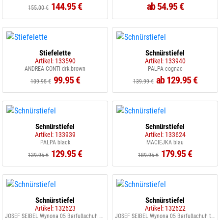
144.95 €
ab 54.95 €
155.00 €
Stiefelette
Schnürstiefel
Artikel: 133590
Artikel: 133940
ANDREA CONTI drk.brown
PALPA cognac
99.95 €
ab 129.95 €
109.95 €
139.99 €
Schnürstiefel
Schnürstiefel
Artikel: 133939
Artikel: 133624
PALPA black
MACIEJKA blau
129.95 €
179.95 €
139.95 €
189.95 €
Schnürstiefel
Schnürstiefel
Artikel: 132623
Artikel: 132622
JOSEF SEIBEL Wynona 05 Barfußschuh chocolate
JOSEF SEIBEL Wynona 05 Barfußschuh tanne