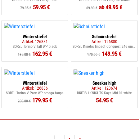
DOCKERS BY GERLI navy multi
DOCKERS BY GERLI cognac braun
59.95 €
ab 49.95 €
79.95 €
69.99 €
Winterstiefel
Schnürstiefel
Artikel: 126881
Artikel: 126880
SOREL Torino V Tall WP black
SOREL Kinetic Impact Conquest 246 omega taupe
162.95 €
149.95 €
185.00 €
170.00 €
Winterstiefel
Sneaker high
Artikel: 126886
Artikel: 123674
SOREL Torino V Parc WP omega taupe
BRITISH KNIGHTS Kaya Mid 01 white
179.95 €
54.95 €
200.00 €