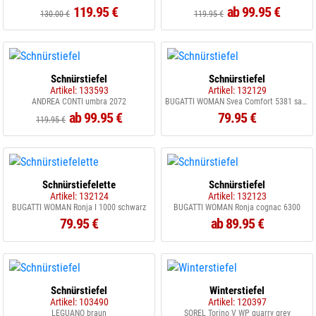
119.95 €
ab 99.95 €
130.00 €
119.95 €
Schnürstiefel
Schnürstiefel
Artikel: 133593
Artikel: 132129
ANDREA CONTI umbra 2072
BUGATTI WOMAN Svea Comfort 5381 sand multicolor
ab 99.95 €
79.95 €
119.95 €
Schnürstiefelette
Schnürstiefel
Artikel: 132124
Artikel: 132123
BUGATTI WOMAN Ronja I 1000 schwarz
BUGATTI WOMAN Ronja cognac 6300
79.95 €
ab 89.95 €
Schnürstiefel
Winterstiefel
Artikel: 103490
Artikel: 120397
LEGUANO braun
SOREL Torino V WP quarry grey