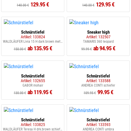
129.95 €
129.95 €
140.00 €
140.00 €
Schnürstiefel
Sneaker high
Artikel: 133824
Artikel: 132507
WALDLÄUFER Livia 15 H dark brown metallic
TAMARIS 360 leopard
ab 135.95 €
ab 94.95 €
150.00 €
99.99 €
Schnürstiefel
Schnürstiefel
Artikel: 132655
Artikel: 133588
GABOR mohair
ANDREA CONTI schiefer
ab 119.95 €
99.95 €
130.00 €
109.95 €
Schnürstiefel
Schnürstiefel
Artikel: 133825
Artikel: 133593
WALDLÄUFER Teresa H drk.brown schiefer
ANDREA CONTI umbra