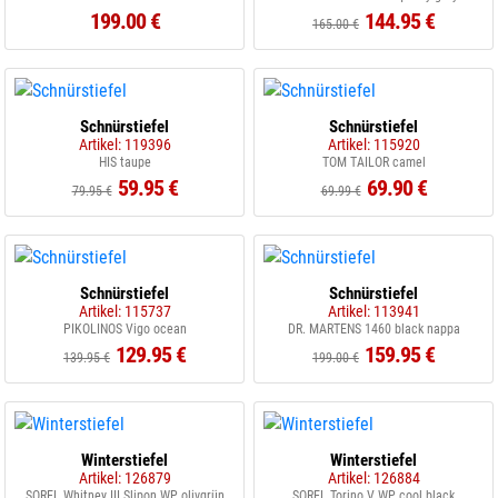
199.00 €
144.95 €
165.00 €
Schnürstiefel
Schnürstiefel
Artikel: 119396
Artikel: 115920
HIS taupe
TOM TAILOR camel
59.95 €
69.90 €
79.95 €
69.99 €
Schnürstiefel
Schnürstiefel
Artikel: 115737
Artikel: 113941
PIKOLINOS Vigo ocean
DR. MARTENS 1460 black nappa
129.95 €
159.95 €
139.95 €
199.00 €
Winterstiefel
Winterstiefel
Artikel: 126879
Artikel: 126884
SOREL Whitney III Slipon WP olivgrün
SOREL Torino V WP cool black