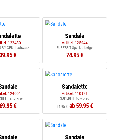
andalette
Sandale
tikel: 122450
Artikel: 125044
 BY GERLI schwarz
SUPERFIT Sparkle beige
39.95 €
74.95 €
Sandale
Sandalette
tikel: 124051
Artikel: 110928
HI Filia türkise
SUPERFIT flow blau
69.95 €
ab 59.95 €
64.95 €
Sandale
Sandale