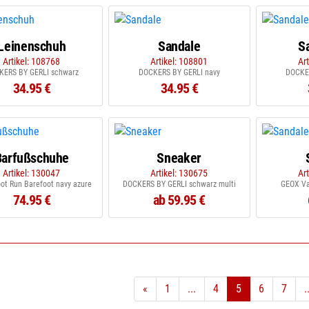
Leinenschuh
Sandale
S
Artikel: 108768
Artikel: 108801
Ar
KERS BY GERLI schwarz
DOCKERS BY GERLI navy
DOCKE
34.95 €
34.95 €
Barfußschuhe
Sneaker
Artikel: 130047
Artikel: 130675
Ar
ot Run Barefoot navy azure
DOCKERS BY GERLI schwarz multi
GEOX Va
74.95 €
ab 59.95 €
«
1
...
4
5
6
7
.