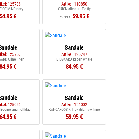
tikel: 125738
Artikel: 110850
E OF MIND navy
ORION olivia truffle fly
54.95 €
59.95 €
59.99 €
Sandale
Sandale
tikel: 125752
Artikel: 125747
ARD Oline linen
BISGAARD Raden whale
84.95 €
84.95 €
Sandale
Sandale
tikel: 125059
Artikel: 124002
 Boomerang hellblau
KANGAROOS K Trek drk. navy lime
64.95 €
59.95 €