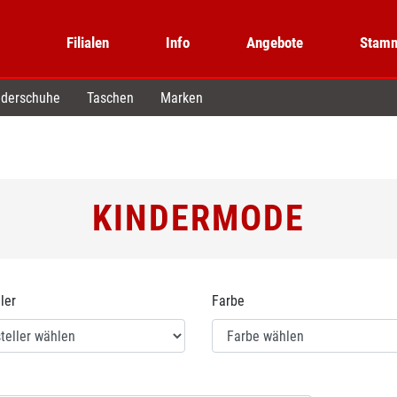
Filialen
Info
Angebote
Stamm
derschuhe
Taschen
Marken
KINDERMODE
ler
Farbe