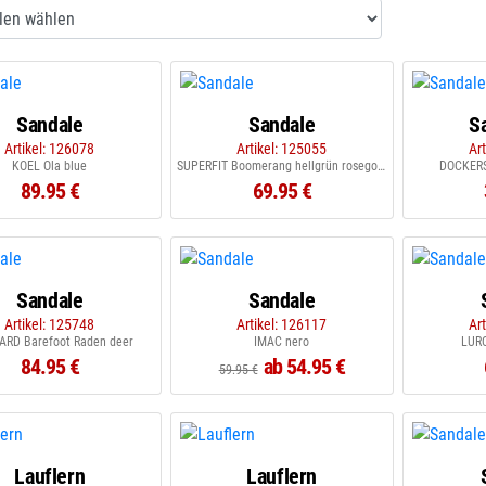
Sandale
Sandale
S
Artikel: 126078
Artikel: 125055
Ar
KOEL Ola blue
SUPERFIT Boomerang hellgrün rosegold
DOCKERS
89.95 €
69.95 €
Sandale
Sandale
Artikel: 125748
Artikel: 126117
Ar
ARD Barefoot Raden deer
IMAC nero
LURC
84.95 €
ab 54.95 €
59.95 €
Lauflern
Lauflern