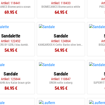
Artikel: 118441
Artikel: 118433
Ar
ANICS Biomecanics ocean
BIOMECANICS Biomecanics white
PIEC
69.95 €
64.95 €
Sandalette
Sandale
Artikel: 122452
Artikel: 124864
Ar
RS BY GERLI blau kombi.
KANGAROOS K-Celtic Barbo olive lemon chrom
BISGA
54.95 €
54.95 €
Sandale
Sandale
Artikel: 125844
Artikel: 110847
Ar
HN Airy Katze braun grün
ORION notte iceberg
SUPERFIT
84.95 €
54.95 €