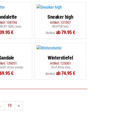
andalette
Sneaker high
tikel: 108784
Artikel: 131007
RS BY GERLI navy
RICHTER blau
39.95 €
ab 79.95 €
79.99 €
Sandale
Winterstiefel
tikel: 130051
Artikel: 125081
niett stone orange
JELA Alina blue
69.95 €
ab 74.95 €
89.95 €
..
19
»