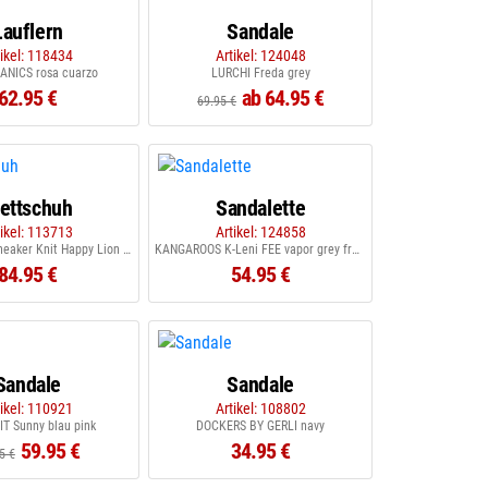
Lauflern
Sandale
tikel: 118434
Artikel: 124048
ANICS rosa cuarzo
LURCHI Freda grey
62.95 €
ab 64.95 €
69.95 €
lettschuh
Sandalette
tikel: 113713
Artikel: 124858
AFFENZAHN Sneaker Knit Happy Lion orange gelb
KANGAROOS K-Leni FEE vapor grey frost pink
84.95 €
54.95 €
Sandale
Sandale
tikel: 110921
Artikel: 108802
T Sunny blau pink
DOCKERS BY GERLI navy
59.95 €
34.95 €
5 €