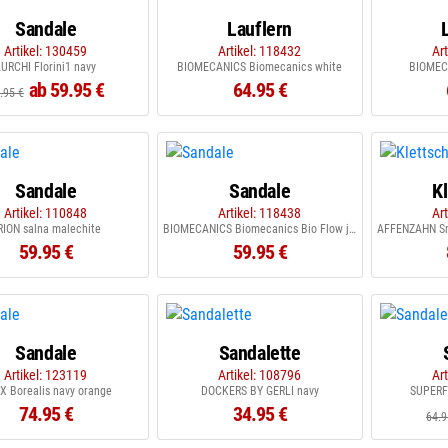
Sandale
Lauflern
Artikel: 130459
Artikel: 118432
Ar
LURCHI Florini1 navy
BIOMECANICS Biomecanics white
BIOMEC
ab 59.95 €
64.95 €
.95 €
Sandale
Sandale
K
Artikel: 110848
Artikel: 118438
Ar
RION salna malechite
BIOMECANICS Biomecanics Bio Flow jeans
59.95 €
59.95 €
Sandale
Sandalette
Artikel: 123119
Artikel: 108796
Ar
X Borealis navy orange
DOCKERS BY GERLI navy
SUPERFI
74.95 €
34.95 €
64.9