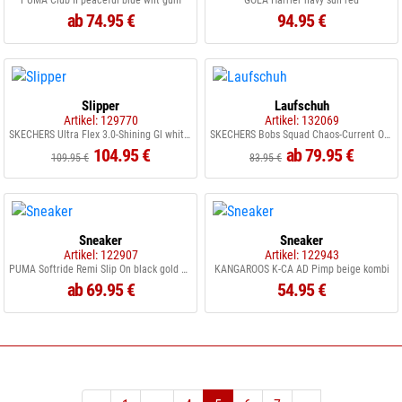
PUMA Club II peaceful blue wht gum
GOLA Harrier navy sun red
ab 74.95 €
94.95 €
Slipper
Laufschuh
Artikel: 129770
Artikel: 132069
SKECHERS Ultra Flex 3.0-Shining Gl white WHT
SKECHERS Bobs Squad Chaos-Current OFWT Offwhite
104.95 €
ab 79.95 €
109.95 €
83.95 €
Sneaker
Sneaker
Artikel: 122907
Artikel: 122943
PUMA Softride Remi Slip On black gold grey
KANGAROOS K-CA AD Pimp beige kombi
ab 69.95 €
54.95 €