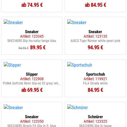
ab 74.95 €
ab 84.95 €
Sneaker
Sneaker
Artikel: 123345
Artikel: 123135
SKECHERS Slip Ins natur beige blau
ASICS Tiger Runner white pearl pink
89.95 €
94.95 €
94.95 €
Slipper
Sportschuh
Artikel: 122908
Artikel: 119921
PUMA Softride Remi Slip-on 02 gray/ white/ rose gold
FILA Strada white
ab 69.95 €
84.95 €
Sneaker
Schnürer
Artikel: 123350
Artikel: 123325
SKECHERS Strech Fit Slip In lt. blue
SKECHERS Slip In taupe