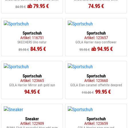
ab 79.95 €
74.95 €
84.99 €
Sportschuh
Sportschuh
Artikel: 116751
Artikel: 123657
SKECHERS Uno natur
GOLA Harrier navy cornflower
84.95 €
ab 94.95 €
89.95 €
99.95 €
Sportschuh
Sportschuh
Artikel: 123665
Artikel: 123660
GOLA Harrier Mirror ash gold sun
GOLA Elan caramel offwhite deepred
94.95 €
99.95 €
110.00 €
Sneaker
Sportschuh
Artikel: 122909
Artikel: 123659