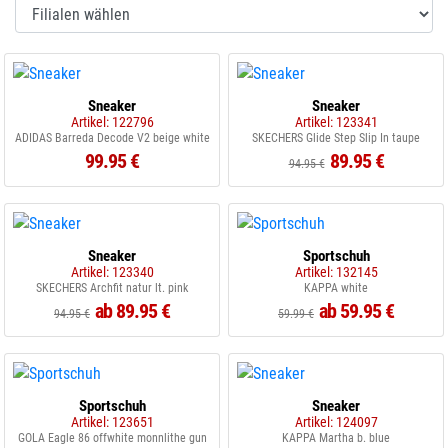
Sneaker
Sneaker
Artikel: 122796
Artikel: 123341
ADIDAS Barreda Decode V2 beige white
SKECHERS Glide Step Slip In taupe
99.95 €
89.95 €
94.95 €
Sneaker
Sportschuh
Artikel: 123340
Artikel: 132145
SKECHERS Archfit natur lt. pink
KAPPA white
ab 89.95 €
ab 59.95 €
94.95 €
59.99 €
Sportschuh
Sneaker
Artikel: 123651
Artikel: 124097
GOLA Eagle 86 offwhite monnlithe gun
KAPPA Martha b. blue