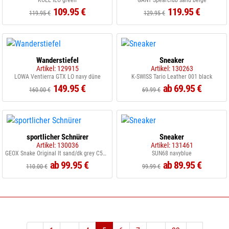
KOEL ILO green
GANT Spearclub sand beige
109.95 €
119.95 €
119.95 €
129.95 €
Wanderstiefel
Sneaker
Artikel: 129915
Artikel: 130263
LOWA Ventierra GTX LO navy düne
K-SWISS Tario Leather 001 black
149.95 €
ab 69.95 €
160.00 €
69.99 €
sportlicher Schnürer
Sneaker
Artikel: 130036
Artikel: 131461
GEOX Snake Original lt sand/dk grey C5V9F
SUN68 navyblue
ab 99.95 €
ab 89.95 €
110.00 €
99.99 €