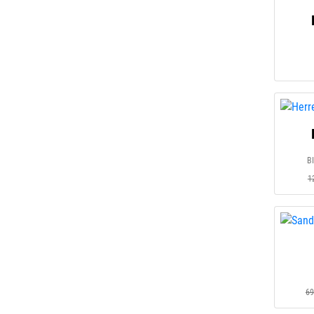
B
1
69