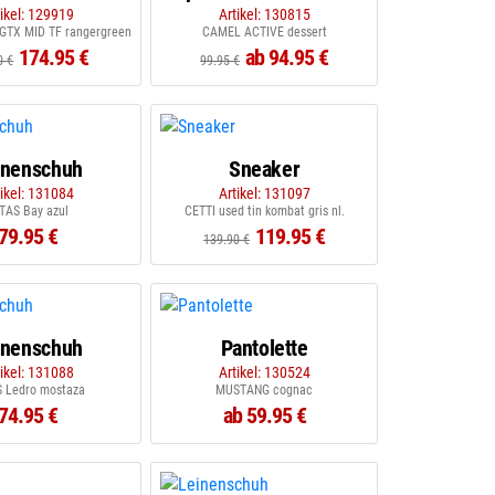
tikel: 129919
Artikel: 130815
GTX MID TF rangergreen
CAMEL ACTIVE dessert
174.95 €
ab 94.95 €
0 €
99.95 €
inenschuh
Sneaker
tikel: 131084
Artikel: 131097
TAS Bay azul
CETTI used tin kombat gris nl.
79.95 €
119.95 €
139.90 €
inenschuh
Pantolette
tikel: 131088
Artikel: 130524
S Ledro mostaza
MUSTANG cognac
74.95 €
ab 59.95 €