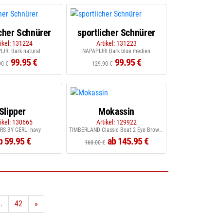
icher Schnürer
sportlicher Schnürer
tikel: 131224
Artikel: 131223
JRI Bark natural
NAPAPIJRI Bark blue medien
99.95 €
99.95 €
90 €
129.90 €
Slipper
Mokassin
tikel: 130665
Artikel: 129922
RS BY GERLI navy
TIMBERLAND Classic Boat 2 Eye Brown brown
b 59.95 €
ab 145.95 €
160.00 €
..
42
»