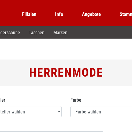
Filialen
Info
Angebote
Stamm
derschuhe
Taschen
Marken
HERRENMODE
ler
Farbe