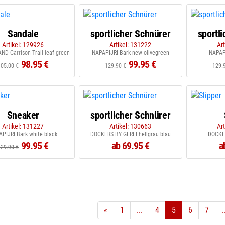
Sandale
sportlicher Schnürer
sportl
Artikel: 129926
Artikel: 131222
Ar
D Garrison Trail leaf green
NAPAPIJRI Bark new olivegreen
NAPAPI
98.95 €
99.95 €
105.00 €
129.90 €
129.
Sneaker
sportlicher Schnürer
Artikel: 131227
Artikel: 130663
Ar
PIJRI Bark white black
DOCKERS BY GERLI hellgrau blau
DOCKE
99.95 €
ab 69.95 €
a
129.90 €
«
1
...
4
5
6
7
.