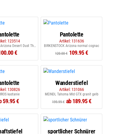
antolette
Pantolette
tikel: 123514
Artikel: 131636
BIRKENSTOCK Arizona Desert Dust Thyme
BIRKENSTOCK Arizona normal cognac
100.00 €
109.95 €
120.00 €
antolette
Wanderstiefel
tikel: 130826
Artikel: 131066
RROS kastanie
MEINDL Tahoma MId GTX granit gelb
b 59.95 €
ab 189.95 €
199.99 €
aftstiefel
sportlicher Schnürer