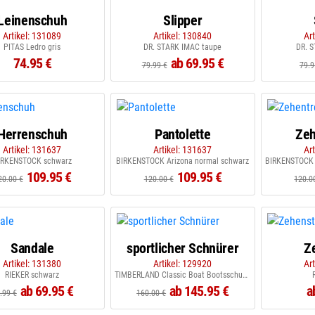
Leinenschuh
Slipper
Artikel: 131089
Artikel: 130840
Ar
PITAS Ledro gris
DR. STARK IMAC taupe
DR. 
74.95 €
ab 69.95 €
79.99 €
79.9
Herrenschuh
Pantolette
Zeh
Artikel: 131637
Artikel: 131637
Ar
IRKENSTOCK schwarz
BIRKENSTOCK Arizona normal schwarz
109.95 €
109.95 €
20.00 €
120.00 €
120.0
Sandale
sportlicher Schnürer
Z
Artikel: 131380
Artikel: 129920
Ar
RIEKER schwarz
TIMBERLAND Classic Boat Bootsschuh brown
ab 69.95 €
ab 145.95 €
a
.99 €
160.00 €