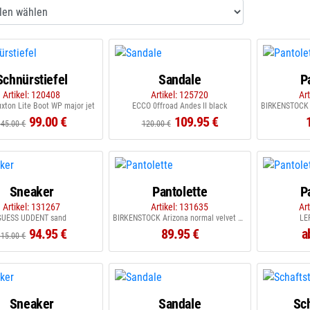
Schnürstiefel
Sandale
P
Artikel: 120408
Artikel: 125720
Ar
xton Lite Boot WP major jet
ECCO 0ffroad Andes II black
99.00 €
109.95 €
145.00 €
120.00 €
Sneaker
Pantolette
P
Artikel: 131267
Artikel: 131635
Ar
GUESS UDDENT sand
BIRKENSTOCK Arizona normal velvet grey black
LE
94.95 €
89.95 €
a
115.00 €
Sneaker
Sandale
Sch