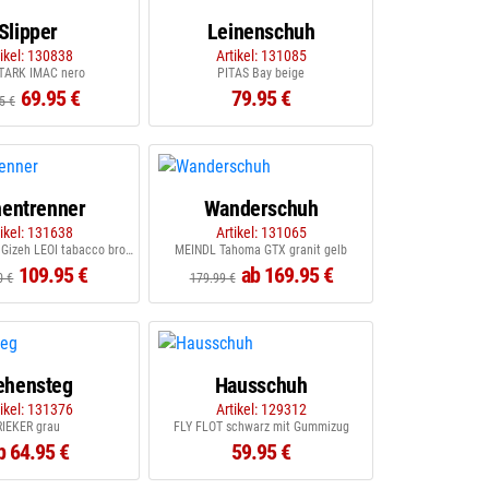
Slipper
Leinenschuh
tikel: 130838
Artikel: 131085
STARK IMAC nero
PITAS Bay beige
69.95 €
79.95 €
5 €
entrenner
Wanderschuh
tikel: 131638
Artikel: 131065
BIRKENSTOCK Gizeh LEOI tabacco brown
MEINDL Tahoma GTX granit gelb
109.95 €
ab 169.95 €
0 €
179.99 €
ehensteg
Hausschuh
tikel: 131376
Artikel: 129312
RIEKER grau
FLY FLOT schwarz mit Gummizug
b 64.95 €
59.95 €