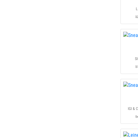
L
1
S
1
IGI & 
1