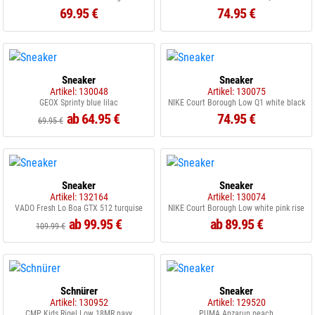
69.95 €
74.95 €
Sneaker
Sneaker
Artikel: 130048
Artikel: 130075
GEOX Sprinty blue lilac
NIKE Court Borough Low Q1 white black
ab 64.95 €
74.95 €
69.95 €
Sneaker
Sneaker
Artikel: 132164
Artikel: 130074
VADO Fresh Lo Boa GTX 512 turquise
NIKE Court Borough Low white pink rise
ab 99.95 €
ab 89.95 €
109.99 €
Schnürer
Sneaker
Artikel: 130952
Artikel: 129520
CMP Kids Rigel Low 18MR navy
PUMA Anzarun peach