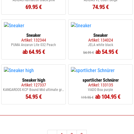
ADIDAS Runfalcon black pink
ADIDAS VL Court beige
69.95 €
74.95 €
Sneaker
Sneaker
Artikel: 132344
Artikel: 134024
PUMA Anzarun Lite 032 Peach
JELA white black
ab 64.95 €
ab 54.95 €
54.99 €
Sneaker high
sportlicher Schnürer
Artikel: 127337
Artikel: 133135
KANGAROOS KCP Bound Mid ultimate grey lavendel WF
VADO Boa purple
54.95 €
ab 104.95 €
119.95 €