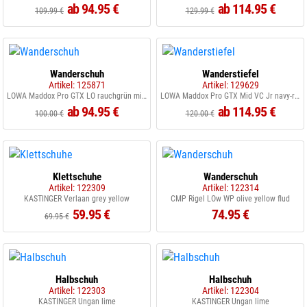
ab 94.95 €
ab 114.95 €
109.99 €
129.99 €
Wanderschuh
Wanderstiefel
Artikel: 125871
Artikel: 129629
LOWA Maddox Pro GTX LO rauchgrün mint grün
LOWA Maddox Pro GTX Mid VC Jr navy-rauchblau
ab 94.95 €
ab 114.95 €
100.00 €
120.00 €
Klettschuhe
Wanderschuh
Artikel: 122309
Artikel: 122314
KASTINGER Verlaan grey yellow
CMP Rigel LOw WP olive yellow flud
59.95 €
74.95 €
69.95 €
Halbschuh
Halbschuh
Artikel: 122303
Artikel: 122304
KASTINGER Ungan lime
KASTINGER Ungan lime