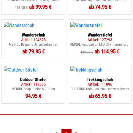
LOWA Robin EVO GTX Lo navy limone
CMP Kids Rigel Mid WP blue-electric
ab 99.95 €
ab 74.95 €
105.00 €
Wanderschuh
Wanderstiefel
Artikel: 104628
Artikel: 127293
MEINDL Respond Jr. sunset-petrol
MEINDL Respond Jr. MID GTX marine-orange
ab 79.95 €
ab 114.95 €
129.90 €
Outdoor Stiefel
Trekkingschuh
Artikel: 112985
Artikel: 111096
MEINDL Snap Junior MID Blau
BRÜTTING Ohio Low blau-schwarz-lemon
94.95 €
ab 65.95 €