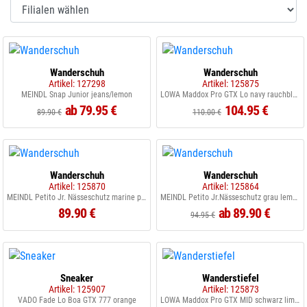
Wanderschuh
Wanderschuh
Artikel: 127298
Artikel: 125875
MEINDL Snap Junior jeans/lemon
LOWA Maddox Pro GTX Lo navy rauchblau
ab 79.95 €
104.95 €
89.90 €
110.00 €
Wanderschuh
Wanderschuh
Artikel: 125870
Artikel: 125864
MEINDL Petito Jr. Nässeschutz marine pink
MEINDL Petito Jr.Nässeschutz grau lemon
89.90 €
ab 89.90 €
94.95 €
Sneaker
Wanderstiefel
Artikel: 125907
Artikel: 125873
VADO Fade Lo Boa GTX 777 orange
LOWA Maddox Pro GTX MID schwarz limone