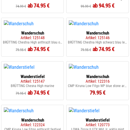
ab 74.95 €
ab 94.95 €
74.99 €
99.99 €
Wanderschuh
Wanderschuh
Artikel: 125148
Artikel: 125146
BRÜTTING Chestna High anthrazit blau orange
BRÜTTING Chestna High schwarz blau lemon
ab 74.95 €
ab 74.95 €
79.95 €
79.95 €
Wanderstiefel
Wanderschuh
Artikel: 125147
Artikel: 122316
BRÜTTING Chesna High marine
CMP Kiruna Low Fitgo WP blue stone arancio
ab 74.95 €
79.95 €
79.95 €
Wanderschuh
Wanderstiefel
Artikel: 122324
Artikel: 120773
CMP Kiruna Low Fitgo anthrazit festival
LOWA Zirrox II GTX MId Jr. arktis mint