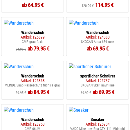
ab 64.95 €
114.95 €
120.00 €
Wanderschuh
Wanderschuh
Artikel: 125899
Artikel: 124080
CMP grau fuxia
SKOGAN Aada 639 rose
ab 79.95 €
ab 69.95 €
84.95 €
Wanderschuh
sportlicher Schnürer
Artikel: 125868
Artikel: 126737
MEINDL Snap Nässeschutz fuchsia grau
SKOGAN Skari navy lime
ab 84.95 €
ab 69.95 €
89.95 €
69.99 €
Wanderschuh
Sneaker
Artikel: 128953
Artikel: 125904
CMP 66UM
VADO Mike Low Boa GTX 111 Midnight