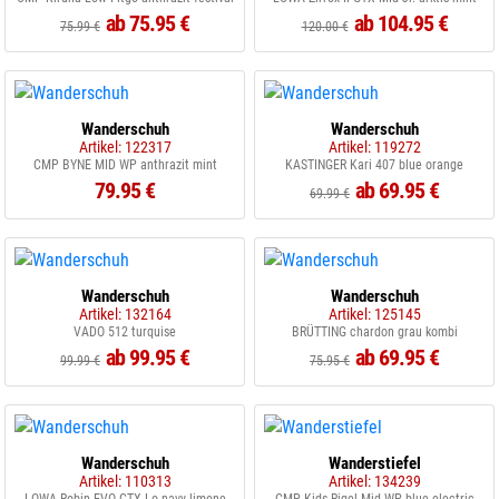
ab 75.95 €
ab 104.95 €
75.99 €
120.00 €
Wanderschuh
Wanderschuh
Artikel: 122317
Artikel: 119272
CMP BYNE MID WP anthrazit mint
KASTINGER Kari 407 blue orange
79.95 €
ab 69.95 €
69.99 €
Wanderschuh
Wanderschuh
Artikel: 132164
Artikel: 125145
VADO 512 turquise
BRÜTTING chardon grau kombi
ab 99.95 €
ab 69.95 €
99.99 €
75.95 €
Wanderschuh
Wanderstiefel
Artikel: 110313
Artikel: 134239