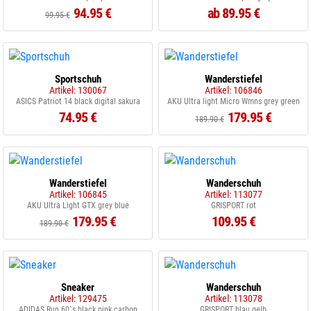
94.95 €
ab 89.95 €
99.95 €
Sportschuh
Wanderstiefel
Artikel: 130067
Artikel: 106846
ASICS Patriot 14 black digital sakura
AKU Ultra light Micro Wmns grey green
74.95 €
179.95 €
189.90 €
Wanderstiefel
Wanderschuh
Artikel: 106845
Artikel: 113077
AKU Ultra Light GTX grey blue
GRISPORT rot
179.95 €
109.95 €
189.90 €
Sneaker
Wanderschuh
Artikel: 129475
Artikel: 113078
ADIDAS Run 60`s black pink carbon
GRISPORT blau gelb