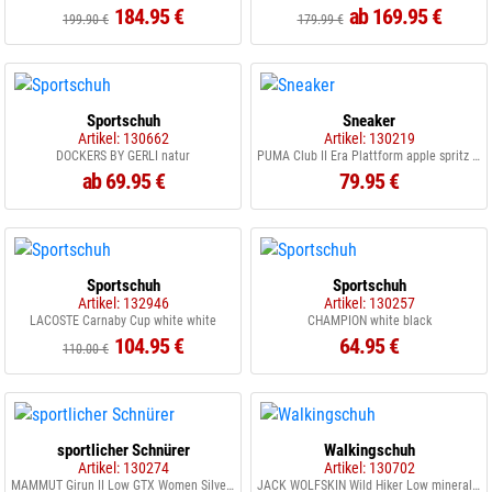
184.95 €
ab 169.95 €
199.90 €
179.99 €
Sportschuh
Sneaker
Artikel: 130662
Artikel: 130219
DOCKERS BY GERLI natur
PUMA Club II Era Plattform apple spritz intense lave
ab 69.95 €
79.95 €
Sportschuh
Sportschuh
Artikel: 132946
Artikel: 130257
LACOSTE Carnaby Cup white white
CHAMPION white black
104.95 €
64.95 €
110.00 €
sportlicher Schnürer
Walkingschuh
Artikel: 130274
Artikel: 130702
MAMMUT Girun II Low GTX Women Silver sage/White 1065
JACK WOLFSKIN Wild Hiker Low mineral red