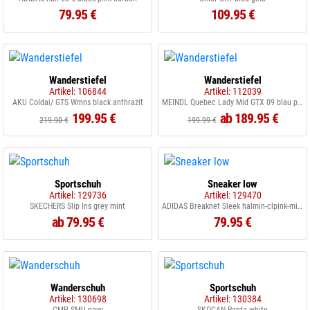
79.95 €
109.95 €
Wanderstiefel
Wanderstiefel
Artikel: 106844
Artikel: 112039
AKU Coldai/ GTS Wmns black anthrazit
MEINDL Quebec Lady Mid GTX 09 blau petrol
199.95 €
ab 189.95 €
219.90 €
199.99 €
Sportschuh
Sneaker low
Artikel: 129736
Artikel: 129470
SKECHERS Slip Ins grey mint
ADIDAS Breaknet Sleek halmin-clpink-minton
ab 79.95 €
79.95 €
Wanderschuh
Sportschuh
Artikel: 130698
Artikel: 130384