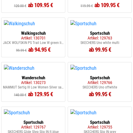
ab 109.95 €
ab 109.95 €
120.00 €
119.99 €
Walkingschuh
Sportschuh
Artikel: 130701
Artikel: 129763
JACK WOLFSKIN PS Trail Low W green linina
SKECHERS Uno white multi
ab 94.95 €
ab 99.95 €
99.99 €
Wanderschuh
Sportschuh
Artikel: 130273
Artikel: 129766
MAMMUT Sertig III Low Women Silver sage/Strata 1055
SKECHERS Uno offwhite
ab 129.95 €
ab 99.95 €
140.00 €
Sportschuh
Sportschuh
Artikel: 129767
Artikel: 129755
SKECHERS Glide Step Slip IN lt.blue
SKECHERS Slip IN grey