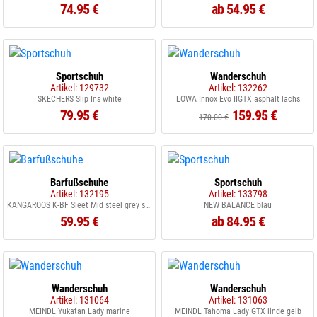
74.95 €
ab 54.95 €
Sportschuh
Wanderschuh
Artikel: 129732
Artikel: 132262
SKECHERS Slip Ins white
LOWA Innox Evo IIGTX asphalt lachs
79.95 €
159.95 €
170.00 €
Barfußschuhe
Sportschuh
Artikel: 132195
Artikel: 133798
KANGAROOS K-BF Sleet Mid steel grey silver
NEW BALANCE blau
59.95 €
ab 84.95 €
Wanderschuh
Wanderschuh
Artikel: 131064
Artikel: 131063
MEINDL Yukatan Lady marine
MEINDL Tahoma Lady GTX linde gelb