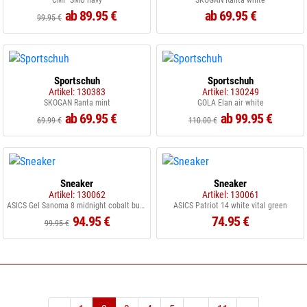
CMP SMU navy
SKOGAN Ranta white
ab 89.95 €
ab 69.95 €
99.95 €
Sportschuh
Sportschuh
Artikel: 130383
Artikel: 130249
SKOGAN Ranta mint
GOLA Elan air white
ab 69.95 €
ab 99.95 €
69.99 €
110.00 €
Sneaker
Sneaker
Artikel: 130062
Artikel: 130061
ASICS Gel Sanoma 8 midnight cobalt burst
ASICS Patriot 14 white vital green
94.95 €
74.95 €
99.95 €