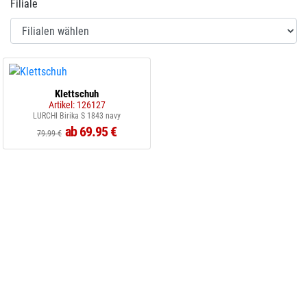
Filiale
Klettschuh
Artikel: 126127
LURCHI Birika S 1843 navy
ab 69.95 €
79.99 €