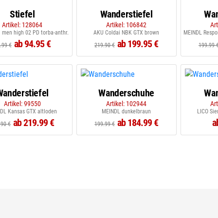
Stiefel
Wanderstiefel
Wan
Artikel: 128064
Artikel: 106842
Ar
 men high 02 PD torba-anthr.
AKU Coldai NBK GTX brown
ab 94.95 €
ab 199.95 €
.99 €
219.90 €
199.99 
Wanderstiefel
Wanderschuhe
Wan
Artikel: 99550
Artikel: 102944
Ar
DL Kansas GTX altloden
MEINDL dunkelbraun
LICO Sie
ab 219.99 €
ab 184.99 €
a
.90 €
199.99 €