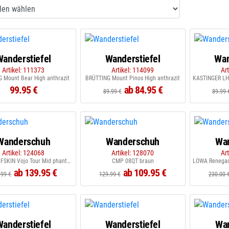
Wanderstiefel
Wanderstiefel
Wan
Artikel: 111373
Artikel: 114099
Ar
 Mount Bear High anthrazit
BRÜTTING Mount Pinos High anthrazit
99.95 €
ab 84.95 €
89.99 €
89.99 
Wanderschuh
Wanderschuh
Wa
Artikel: 124068
Artikel: 128070
Ar
JACK WOLFSKIN Vojo Tour Mid phantom
CMP 08QT braun
ab 139.95 €
ab 109.95 €
.99 €
129.99 €
230.00 
Wanderstiefel
Wanderstiefel
Wa