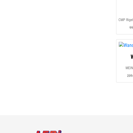
CMP Rigel
99
MEIN
239