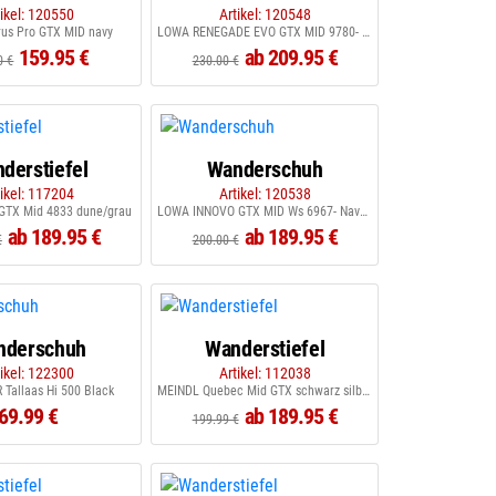
tikel: 120550
Artikel: 120548
us Pro GTX MID navy
LOWA RENEGADE EVO GTX MID 9780- Anthraz./Stahlblau
159.95 €
ab 209.95 €
0 €
230.00 €
derstiefel
Wanderschuh
tikel: 117204
Artikel: 120538
GTX Mid 4833 dune/grau
LOWA INNOVO GTX MID Ws 6967- Navy/Arktis
ab 189.95 €
ab 189.95 €
€
200.00 €
nderschuh
Wanderstiefel
tikel: 122300
Artikel: 112038
Tallaas Hi 500 Black
MEINDL Quebec Mid GTX schwarz silber
69.99 €
ab 189.95 €
199.99 €