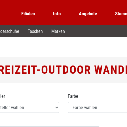
Filialen
Info
Angebote
Stamm
derschuhe
Taschen
Marken
REIZEIT-OUTDOOR WAND
ler
Farbe