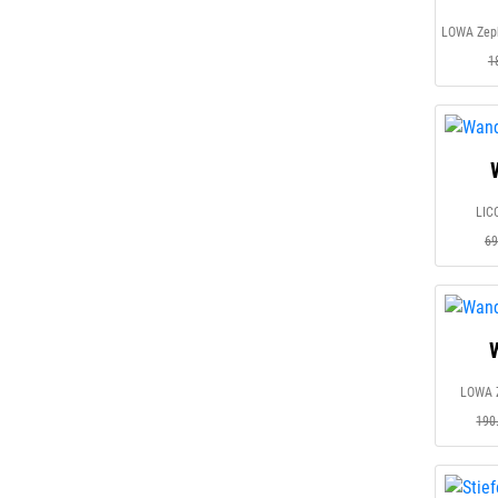
1
LIC
69
LOWA Z
190