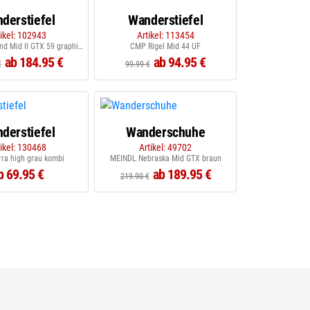
derstiefel
Wanderstiefel
tikel: 102943
Artikel: 113454
MEINDL Respond Mid II GTX 59 graphit rot
CMP Rigel Mid 44 UF
ab 184.95 €
ab 94.95 €
€
99.99 €
derstiefel
Wanderschuhe
tikel: 130468
Artikel: 49702
rra high grau kombi
MEINDL Nebraska Mid GTX braun
b 69.95 €
ab 189.95 €
219.90 €