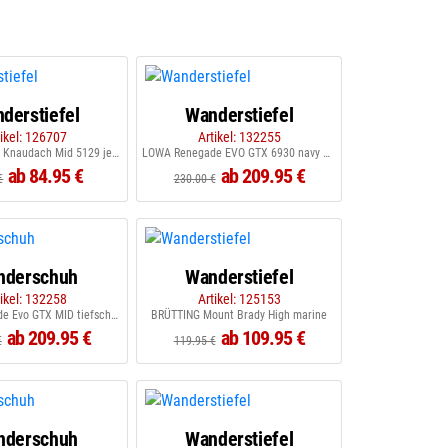
derstiefel
Wanderstiefel
tikel: 126707
Artikel: 132255
KASTINGER LH Knaudach Mid 5129 jet black
LOWA Renegade EVO GTX 6930 navy grau
ab 84.95 €
ab 209.95 €
€
230.00 €
nderschuh
Wanderstiefel
tikel: 132258
Artikel: 125153
LOWA Renegade Evo GTX MID tiefschwarz 0998
BRÜTTING Mount Brady High marine
ab 209.95 €
ab 109.95 €
€
119.95 €
nderschuh
Wanderstiefel