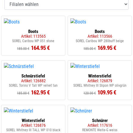
Boots
Boots
Artikel: 113565
Artikel: 113566
SOREL Caribou WP 051 stone
SOREL Caribou WP 280buff beige
164.95 €
169.95 €
185.00 €
185.00 €
Schnürstiefel
Winterstiefel
Artikel: 126882
Artikel: 126879
SOREL Torino V Tall WP velvet tan
SOREL Whitney III Slipon WP olivgrün
162.95 €
109.95 €
185.00 €
120.00 €
Winterstiefel
Schnürer
Artikel: 126876
Artikel: 117616
SOREL Whitney III TALL WP 010 black
REMONTE Weite-G weiss