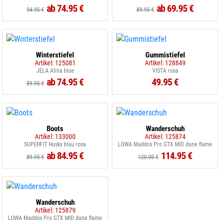
ab 74.95 €
ab 69.95 €
94.95 €
89.95 €
Winterstiefel
Gummistiefel
Artikel: 125081
Artikel: 128849
JELA Alina blue
VISTA rosa
ab 74.95 €
49.95 €
89.95 €
Boots
Wanderschuh
Artikel: 133000
Artikel: 125874
SUPERFIT Husky blau rosa
LOWA Maddox Pro GTX MID dune flame
ab 84.95 €
114.95 €
89.95 €
120.00 €
Wanderschuh
Artikel: 125879
LOWA Maddox Pro GTX MID dune flame