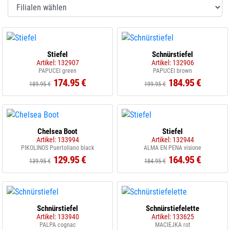
Stiefel
Schnürstiefel
Artikel: 132907
Artikel: 132906
PAPUCEI green
PAPUCEI brown
174.95 €
184.95 €
189.95 €
199.95 €
Chelsea Boot
Stiefel
Artikel: 133994
Artikel: 132944
PIKOLINOS Puertollano black
ALMA EN PENA visione
129.95 €
164.95 €
139.95 €
184.95 €
Schnürstiefel
Schnürstiefelette
Artikel: 133940
Artikel: 133625
PALPA cognac
MACIEJKA rot