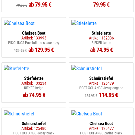
ab 79.95 €
79.95 €
79.99 €
Chelsea Boot
Stiefelette
Artikel: 133993
Artikel: 132036
PIKOLINOS Puertollano space navy
RIEKER tanne
ab 129.95 €
ab 74.95 €
139.95 €
Stiefelette
Schnürstiefel
Artikel: 133234
Artikel: 125479
RIEKER beige
POST XCHANGE Jessy cognac
ab 74.95 €
114.95 €
134.95 €
Schnürstiefel
Chelsea Boot
Artikel: 125480
Artikel: 125477
POST XCHANGE Jessy black
POST XCHANGE Zarina black