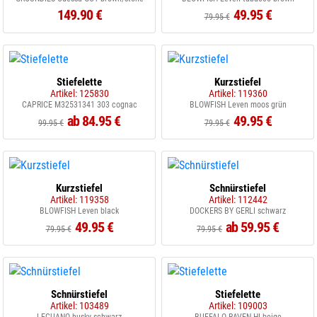
149.90 €
49.95 €
79.95 €
Stiefelette
Kurzstiefel
Artikel: 125830
Artikel: 119360
CAPRICE M32531341 303 cognac
BLOWFISH Leven moos grün
ab 84.95 €
49.95 €
99.95 €
79.95 €
Kurzstiefel
Schnürstiefel
Artikel: 119358
Artikel: 112442
BLOWFISH Leven black
DOCKERS BY GERLI schwarz
49.95 €
ab 59.95 €
79.95 €
79.95 €
Schnürstiefel
Stiefelette
Artikel: 103489
Artikel: 109003