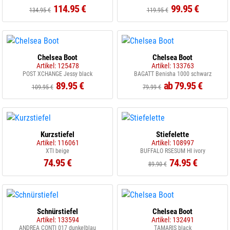
114.95 €
99.95 €
134.95 €
119.95 €
Chelsea Boot
Chelsea Boot
Artikel: 125478
Artikel: 133763
POST XCHANGE Jessy black
BAGATT Benisha 1000 schwarz
89.95 €
ab 79.95 €
109.95 €
79.99 €
Kurzstiefel
Stiefelette
Artikel: 116061
Artikel: 108997
XTI beige
BUFFALO RSESUM HI ivory
74.95 €
74.95 €
89.90 €
Schnürstiefel
Chelsea Boot
Artikel: 133594
Artikel: 132491
ANDREA CONTI 017 dunkelblau
TAMARIS black