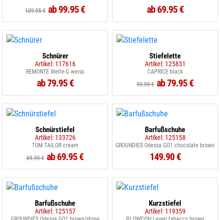
ab 99.95 €
ab 69.95 €
109.95 €
Schnürer
Stiefelette
Artikel: 117616
Artikel: 125831
REMONTE Weite-G weiss
CAPRICE black
ab 79.95 €
ab 79.95 €
99.99 €
Schnürstiefel
Barfußschuhe
Artikel: 133726
Artikel: 125158
TOM TAILOR cream
GROUNDIES Odessa GO1 chocolate brown
ab 69.95 €
149.90 €
69.99 €
Barfußschuhe
Kurzstiefel
Artikel: 125157
Artikel: 119359
GROUNDIES Odessa GO1 brown/stone
BLOWFISH Leven tabacco brown