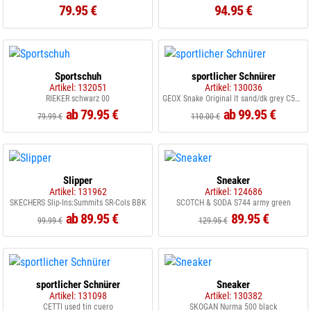
79.95 €
94.95 €
Sportschuh
sportlicher Schnürer
Artikel: 132051
Artikel: 130036
RIEKER schwarz 00
GEOX Snake Original lt sand/dk grey C5V9F
ab 79.95 €
ab 99.95 €
79.99 €
110.00 €
Slipper
Sneaker
Artikel: 131962
Artikel: 124686
SKECHERS Slip-Ins:Summits SR-Cols BBK
SCOTCH & SODA S744 army green
ab 89.95 €
89.95 €
99.99 €
129.95 €
sportlicher Schnürer
Sneaker
Artikel: 131098
Artikel: 130382
CETTI used tin cuero
SKOGAN Nurma 500 black