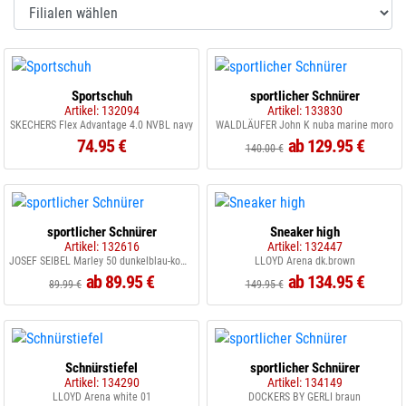
Sportschuh
sportlicher Schnürer
Artikel: 132094
Artikel: 133830
SKECHERS Flex Advantage 4.0 NVBL navy
WALDLÄUFER John K nuba marine moro
74.95 €
ab 129.95 €
140.00 €
sportlicher Schnürer
Sneaker high
Artikel: 132616
Artikel: 132447
JOSEF SEIBEL Marley 50 dunkelblau-kombi
LLOYD Arena dk.brown
ab 89.95 €
ab 134.95 €
89.99 €
149.95 €
Schnürstiefel
sportlicher Schnürer
Artikel: 134290
Artikel: 134149
LLOYD Arena white 01
DOCKERS BY GERLI braun