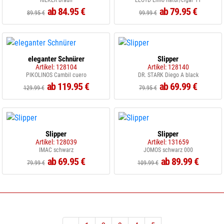
RIEKER braun
LLOYD Enno natur/cigar 11
ab 84.95 €
ab 79.95 €
89.95 €
99.99 €
eleganter Schnürer
Slipper
Artikel: 128104
Artikel: 128140
PIKOLINOS Cambil cuero
DR. STARK Diego A black
ab 119.95 €
ab 69.99 €
129.99 €
79.95 €
Slipper
Slipper
Artikel: 128039
Artikel: 131659
IMAC schwarz
JOMOS schwarz 000
ab 69.95 €
ab 89.99 €
79.99 €
109.99 €