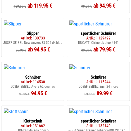
ab 119.95 €
ab 94.95 €
139.99 €
99.99 €
Slipper
sportlicher Schnürer
Artikel: 130733
Artikel: 129499
JOSEF SEIBEL New Anvers 83 505 dk.blau
BUGATTI Cirino dk blue 4141
ab 94.95 €
ab 79.95 €
99.99 €
89.99 €
Schnürer
Schnürer
Artikel: 114530
Artikel: 115244
JOSEF SEIBEL Avers 62 cognac
JOSEF SEIBEL Emil 24 moro
94.95 €
89.99 €
99.95 €
99.95 €
Klettschuh
sportlicher Schnürer
Artikel: 131662
Artikel: 132140
JOMOS Malaga choco
GOLA Viper Trainer Tobacco/Off White/Gum