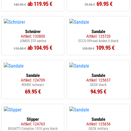
ab 119.95 €
69.95 €
149.99 €
79.95 €
Schnürer
Sandale
Artikel: 133800
Artikel: 125720
JOMOS 370 santos
ECCO 0ffroad Andes II black
ab 104.95 €
109.95 €
110.00 €
120.00 €
Sandale
Sandale
Artikel: 124709
Artikel: 125657
ROHDE schwarz
GEOX black
69.95 €
94.95 €
Slipper
Sandale
Artikel: 124763
Artikel: 125656
BUGATTI Compton 1510 grey black
GEOX military