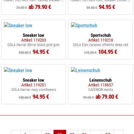
TOMMY HILFIGER Vulc. Canvas Sneaker white
TOMMY HILFIGER Vulc. Sneaker Linnen space blue
ab 79.90 €
94.95 €
79.99 €
99.90 €
Sneaker low
Sportschuh
Artikel: 119203
Artikel: 119210
GOLA Harrier Mirror black gold gum
GOLA Elan caramel offwhite deep red
94.95 €
104.95 €
100.00 €
110.00 €
Sneaker low
Leinenschuh
Artikel: 119201
Artikel: 118657
GOLA Harrier navy cornflowers
CAFENOIR menta
94.95 €
ab 79.00 €
100.00 €
99.95 €