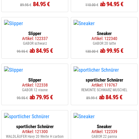
84.95 €
ab 94.95 €
89.95 €
110.00 €
Slipper
Sneaker
Artikel: 122337
Artikel: 122340
GABOR schwarz
GABOR 20 latte
ab 84.95 €
ab 99.95 €
99.95 €
130.00 €
Slipper
sportlicher Schnürer
Artikel: 122338
Artikel: 119767
GABOR 12 visone
REMONTE SCHWARZ MUSCHEL
ab 79.95 €
ab 84.95 €
99.95 €
89.99 €
sportlicher Schnürer
Sneaker
Artikel: 121300
Artikel: 122339
WALDLÄUFER Havy 20 Weite H carbon
GABOR 22 panna