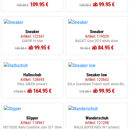
109.95 €
ab 99.95 €
120.00 €
130.00 €
Sneaker
Sneaker
Artikel: 122341
Artikel: 119529
GABOR 16 blue
BAGATT Gina 2013 white silver
ab 99.95 €
ab 84.95 €
130.00 €
99.95 €
Halbschuh
Sneaker low
Artikel: 128693
Artikel: 123662
PAUL GREEN schwarz
GOLA Grandslam Trident multi weiss flieder blau
ab 164.95 €
ab 99.95 €
175.00 €
110.00 €
Slipper
Wanderschuh
Artikel: 118967
Artikel: 121298
HEY DUDE Wally Coastline Jute 337- Olive
WALDLÄUFER Holly 991 schwarz