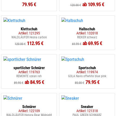
79.95 €
ab 109.95 €
120.00 €
Klettschuh
Halbschuh
Artikel: 121295
Artikel: 132018
WALDLÄUFER Hesna carbon
RIEKER schwarz
112.95 €
ab 69.95 €
120.00 €
69.99 €
sportlicher Schnürer
Sportschuh
Artikel: 119763
Artikel: 119974
REMONTE ozean reh
GOLA Navis offwhite blue pink
ab 84.95 €
79.95 €
89.95 €
85.00 €
Schnürer
Sneaker
Artikel: 122109
Artikel: 121318
WALDLÄUFER Honora Bear Midnight
PAUL GREEN SCHWARZ