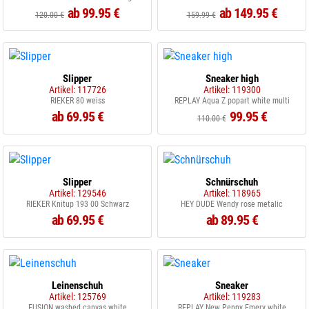
ab 99.95 €
ab 149.95 €
120.00 €
159.99 €
Slipper
Sneaker high
Artikel: 117726
Artikel: 119300
RIEKER 80 weiss
REPLAY Aqua Z popart white multi
ab 69.95 €
99.95 €
110.00 €
Slipper
Schnürschuh
Artikel: 129546
Artikel: 118965
RIEKER Knitup 193 00 Schwarz
HEY DUDE Wendy rose metalic
ab 69.95 €
ab 89.95 €
Leinenschuh
Sneaker
Artikel: 125769
Artikel: 119283
FUSION washed canvas white
REPLAY New Penny Emery white