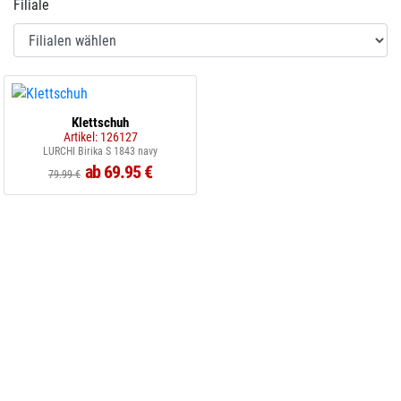
Filiale
Klettschuh
Artikel: 126127
LURCHI Birika S 1843 navy
ab 69.95 €
79.99 €