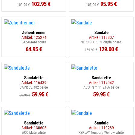
102.95 €
95.95 €
109.90 €
105.00 €
Zehentrenner
Sandale
Artikel: 125274
Artikel: 118807
LAZAMANI south
NERO GIARDINI cirpia phard.
64.95 €
129.00 €
169.90 €
Sandalette
Sandalette
Artikel: 116439
Artikel: 117942
CAPRICE 402 beige
ACO Pam 11 2166 beige
59.95 €
59.95 €
69.95 €
Sandalette
Sandale
Artikel: 130605
Artikel: 119289
ACO Mate white
REPLAY Tempura Wellow white