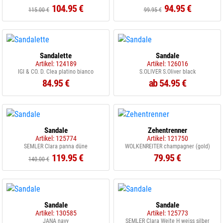
104.95 €
94.95 €
115.00 €
99.95 €
Sandalette
Sandale
Artikel: 124189
Artikel: 126016
IGI & CO. D. Clea platino bianco
S.OLIVER S.Oliver black
84.95 €
ab 54.95 €
Sandale
Zehentrenner
Artikel: 125774
Artikel: 121750
SEMLER Clara panna düne
WOLKENREITER champagner (gold)
119.95 €
79.95 €
140.00 €
Sandale
Sandale
Artikel: 130585
Artikel: 125773
JANA navy
SEMLER Clara Weite H weiss silber