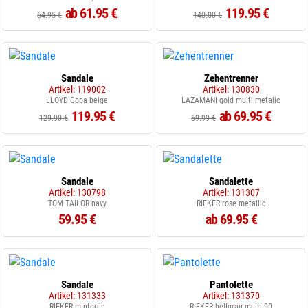
ab 61.95 €
119.95 €
64.95 €
140.00 €
Sandale
Zehentrenner
Artikel: 119002
Artikel: 130830
LLOYD Copa beige
LAZAMANI gold multi metalic
119.95 €
ab 69.95 €
129.90 €
69.99 €
Sandale
Sandalette
Artikel: 130798
Artikel: 131307
TOM TAILOR navy
RIEKER rose metallic
59.95 €
ab 69.95 €
Sandale
Pantolette
Artikel: 131333
Artikel: 131370
RIEKER mintgrün
RIEKER hellgrau multi 90