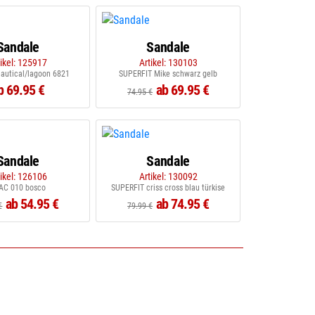
Sandale
Sandale
tikel: 125917
Artikel: 130103
autical/lagoon 6821
SUPERFIT Mike schwarz gelb
b 69.95 €
ab 69.95 €
74.95 €
Sandale
Sandale
tikel: 126106
Artikel: 130092
AC 010 bosco
SUPERFIT criss cross blau türkise
ab 54.95 €
ab 74.95 €
€
79.99 €