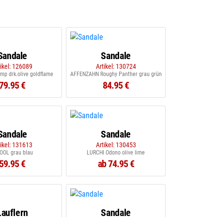
Sandale
Sandale
tikel: 126089
Artikel: 130724
p drk.olive goldflame
AFFENZAHN Roughy Panther grau grün
79.95 €
84.95 €
Sandale
Sandale
tikel: 131613
Artikel: 130453
OOL grau blau
LURCHI Odono olive lime
59.95 €
ab 74.95 €
Lauflern
Sandale