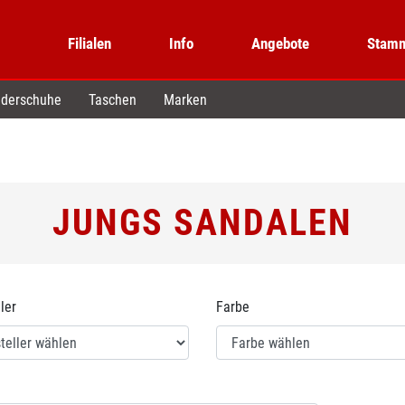
Filialen
Info
Angebote
Stamm
derschuhe
Taschen
Marken
JUNGS SANDALEN
ler
Farbe