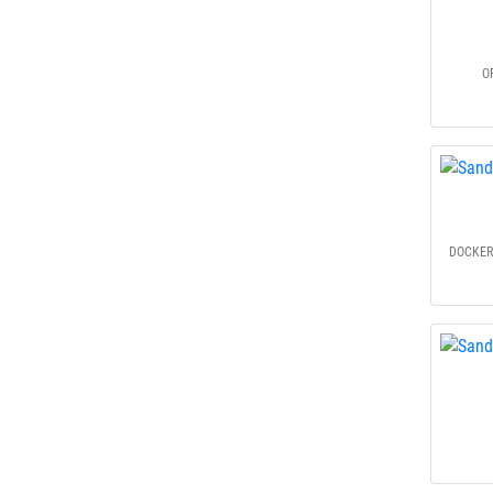
O
DOCKERS