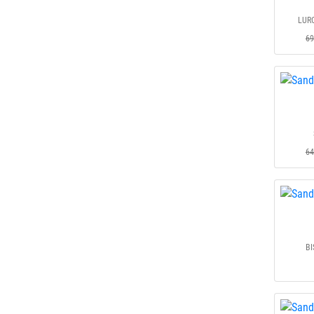
LURC
69
64
BI