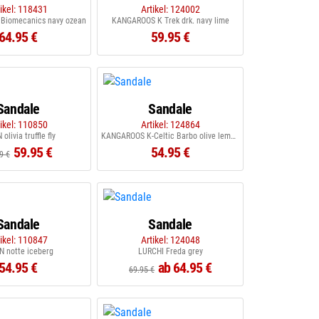
tikel: 118431
Artikel: 124002
Biomecanics navy ozean
KANGAROOS K Trek drk. navy lime
64.95 €
59.95 €
Sandale
Sandale
tikel: 110850
Artikel: 124864
olivia truffle fly
KANGAROOS K-Celtic Barbo olive lemon chrom
59.95 €
54.95 €
9 €
Sandale
Sandale
tikel: 110847
Artikel: 124048
N notte iceberg
LURCHI Freda grey
54.95 €
ab 64.95 €
69.95 €