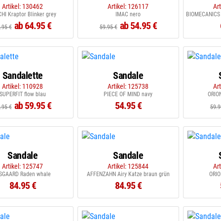
Artikel: 130462
Artikel: 126117
Ar
HI Kraptor Blinker grey
IMAC nero
BIOMECANICS 
ab 64.95 €
ab 54.95 €
.95 €
59.95 €
Sandalette
Sandale
Artikel: 110928
Artikel: 125738
Ar
SUPERFIT flow blau
PIECE OF MIND navy
ORION 
ab 59.95 €
54.95 €
.95 €
59.9
Sandale
Sandale
Artikel: 125747
Artikel: 125844
Ar
SGAARD Raden whale
AFFENZAHN Airy Katze braun grün
ORIO
84.95 €
84.95 €