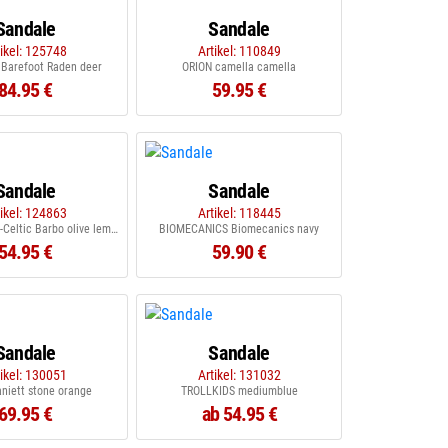
Sandale
Sandale
tikel: 125748
Artikel: 110849
Barefoot Raden deer
ORION camella camella
84.95 €
59.95 €
Sandale
Sandale
tikel: 124863
Artikel: 118445
KANGAROOS K-Celtic Barbo olive lemon chrom
BIOMECANICS Biomecanics navy
54.95 €
59.90 €
Sandale
Sandale
tikel: 130051
Artikel: 131032
niett stone orange
TROLLKIDS mediumblue
69.95 €
ab 54.95 €