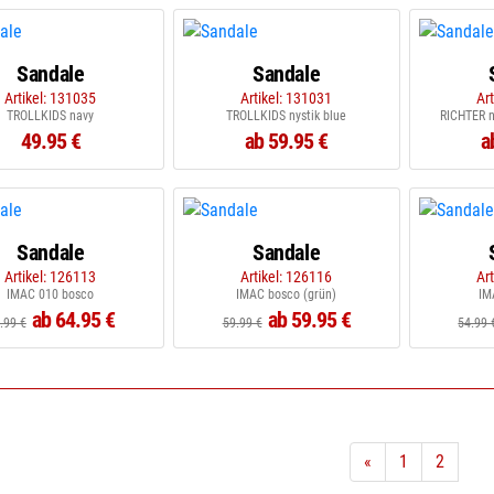
Sandale
Sandale
Artikel: 131035
Artikel: 131031
Ar
TROLLKIDS navy
TROLLKIDS nystik blue
RICHTER n
49.95 €
ab 59.95 €
a
Sandale
Sandale
Artikel: 126113
Artikel: 126116
Ar
IMAC 010 bosco
IMAC bosco (grün)
IM
ab 64.95 €
ab 59.95 €
.99 €
59.99 €
54.99 
«
1
2