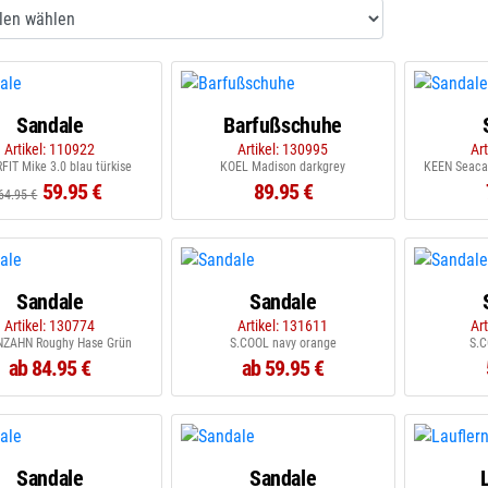
Sandale
Barfußschuhe
Artikel: 110922
Artikel: 130995
Ar
FIT Mike 3.0 blau türkise
KOEL Madison darkgrey
KEEN Seacam
59.95 €
89.95 €
64.95 €
Sandale
Sandale
Artikel: 130774
Artikel: 131611
Ar
ZAHN Roughy Hase Grün
S.COOL navy orange
S.C
ab 84.95 €
ab 59.95 €
Sandale
Sandale