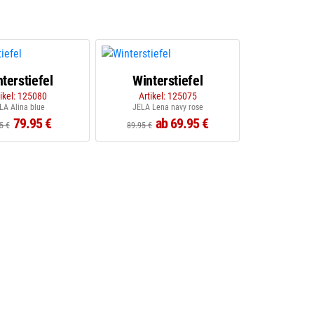
terstiefel
Winterstiefel
tikel: 125080
Artikel: 125075
LA Alina blue
JELA Lena navy rose
79.95 €
ab 69.95 €
5 €
89.95 €