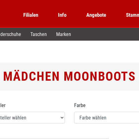
Filialen
Info
Angebote
Stamm
derschuhe
Taschen
Marken
MÄDCHEN MOONBOOTS
ler
Farbe