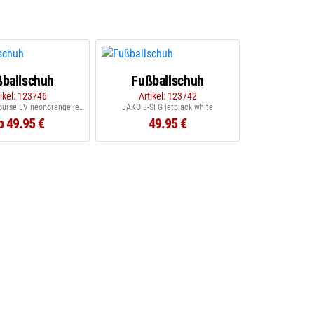
ballschuh
Fußballschuh
tikel: 123746
Artikel: 123742
JAKO J-SFG Course EV neonorange jetblack
JAKO J-SFG jetblack white
b 49.95 €
49.95 €