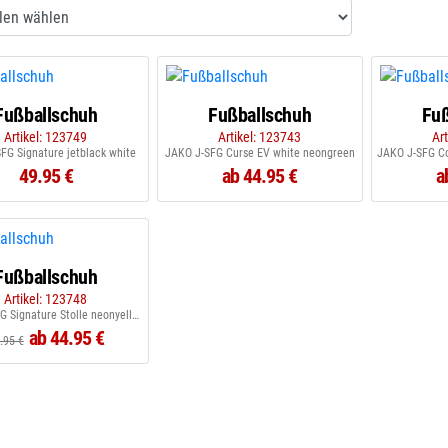
Fußballschuh
Fußballschuh
Fuß
Artikel: 123749
Artikel: 123743
Ar
FG Signature jetblack white
JAKO J-SFG Curse EV white neongreen
49.95 €
ab 44.95 €
a
Fußballschuh
Artikel: 123748
JAKO J-SFG Signature Stolle neonyellow jetblack
ab 44.95 €
.95 €