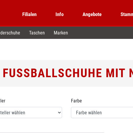
Filialen
Info
Angebote
Stamm
derschuhe
Taschen
Marken
 FUSSBALLSCHUHE MIT 
ler
Farbe