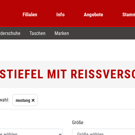
Filialen
Info
Angebote
Stamm
derschuhe
Taschen
Marken
TIEFEL MIT REISSVERS
wahl:
mustang
Größe