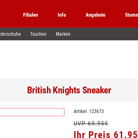
Filialen
Info
Angebote
Stamm
derschuhe
Taschen
Marken
British Knights Sneaker
Artikel: 123673
UVP 69.95€
Ihr Preis 61.9