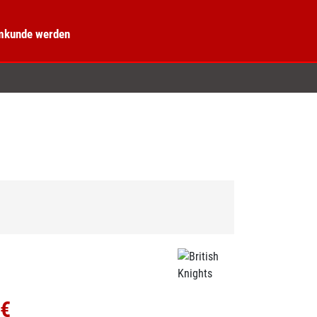
kunde werden
5€