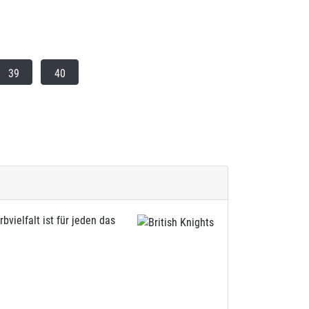
39
40
vielfalt ist für jeden das