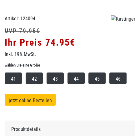
Artikel: 124094
UVP 79.95€
Ihr Preis 74.95€
Inkl. 19% MwSt.
wählen Sie eine Größe
41
42
43
44
45
46
jetzt online Bestellen
Produktdetails