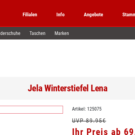
Filialen
Info
Angebote
Stamm
derschuhe
Taschen
Marken
Jela Winterstiefel Lena
Artikel: 125075
UVP 89.95€
Ihr Preis ab 6