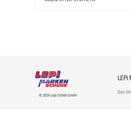
LEPi
Das Un
© 2026 Lepi Schuh GmbH
* durchgestrichene Preise sind ehemalige Preise von Lepi Schu