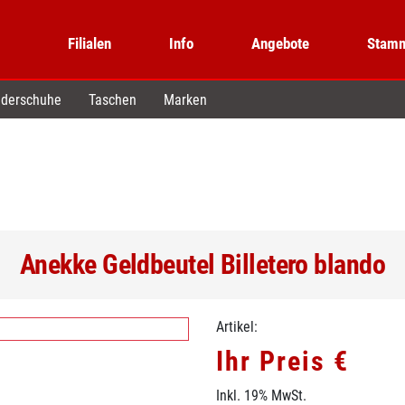
Filialen
Info
Angebote
Stamm
derschuhe
Taschen
Marken
Anekke Geldbeutel Billetero blando
Artikel:
Ihr Preis €
Inkl. 19% MwSt.