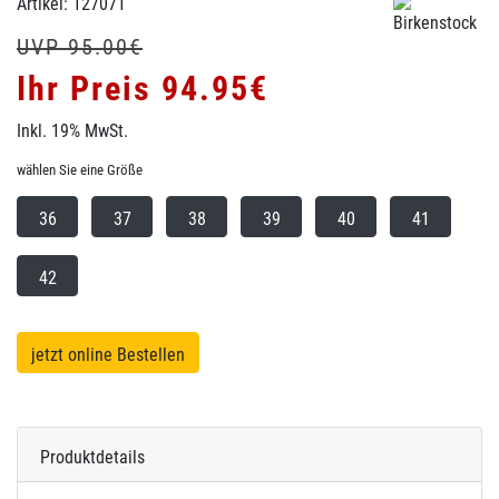
Artikel: 127071
UVP 95.00€
Ihr Preis 94.95€
Inkl. 19% MwSt.
wählen Sie eine Größe
36
37
38
39
40
41
42
jetzt online Bestellen
Produktdetails