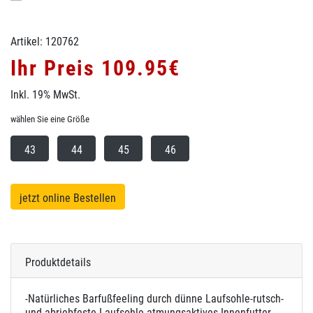
Artikel: 120762
Ihr Preis 109.95€
Inkl. 19% MwSt.
wählen Sie eine Größe
43
44
45
46
jetzt online Bestellen
Produktdetails
-Natürliches Barfußfeeling durch dünne Laufsohle-rutsch-
und abriebfeste Laufsohle-atmungsaktives Innenfutter-